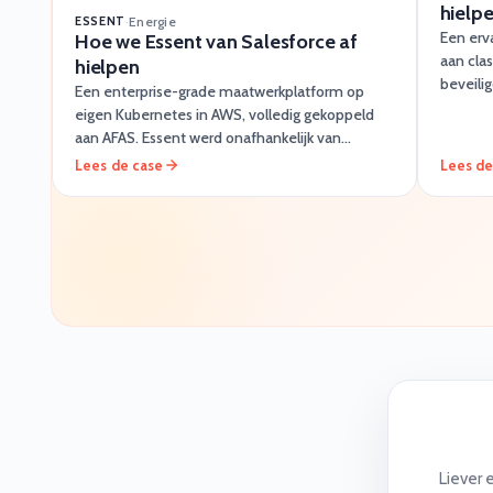
hielp
ESSENT
·
Energie
Een erv
Hoe we Essent van Salesforce af
aan clas
hielpen
beveili
Een enterprise-grade maatwerkplatform op
betrouw
eigen Kubernetes in AWS, volledig gekoppeld
aan AFAS. Essent werd onafhankelijk van
Salesforce en bespaarde fors op licentiekosten.
Lees de case
Lees de
Liever 