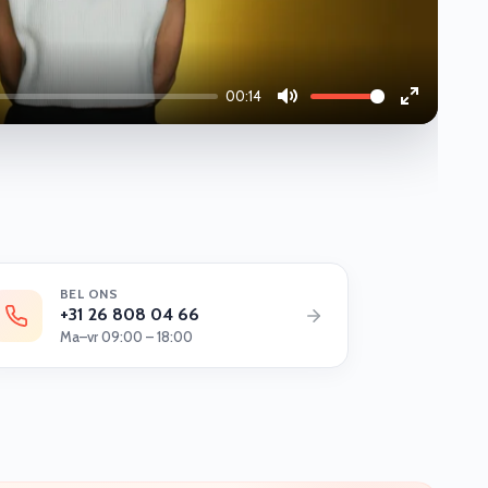
00:14
Mute
Enter
fullscreen
BEL ONS
+31 26 808 04 66
Ma–vr 09:00 – 18:00