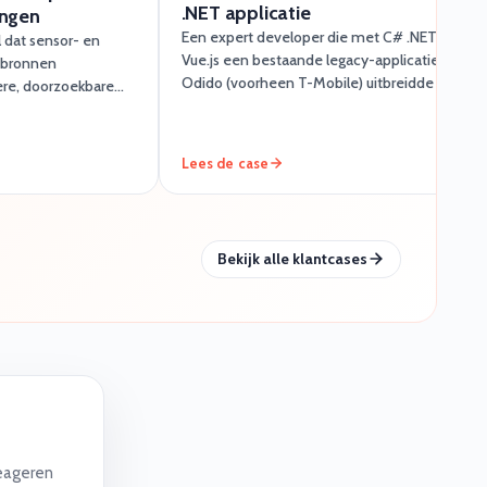
.NET applicatie
engen
Een expert developer die met C# .NET én
l dat sensor- en
Vue.js een bestaande legacy-applicatie van
e bronnen
Odido (voorheen T-Mobile) uitbreidde en
re, doorzoekbare
moderniseerde — zonder de stabiliteit van het
nnen inrichten.
platform op te offeren.
Lees de case
Bekijk alle klantcases
reageren