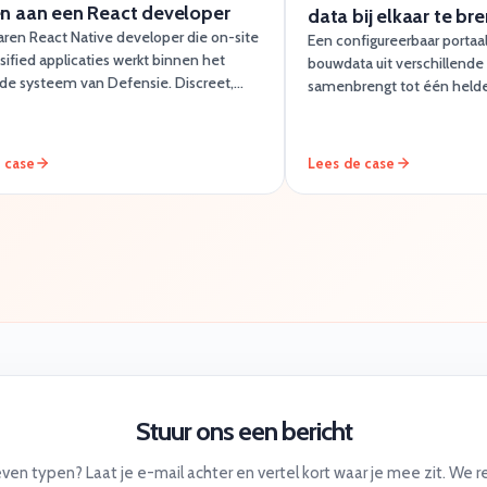
en aan een React developer
data bij elkaar te br
aren React Native developer die on-site
Een configureerbaar portaa
sified applicaties werkt binnen het
bouwdata uit verschillend
gde systeem van Defensie. Discreet,
samenbrengt tot één helde
baar en met de juiste clearance.
omgeving die teams zelf ku
 case
Lees de case
Stuur ons een bericht
even typen? Laat je e-mail achter en vertel kort waar je mee zit. We 