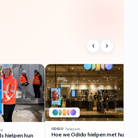
ODIDO
·
Telecom
ra
Hoe we Odido hielpen met hun C#
s hielpen hun