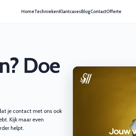
Home
Technieken
Klantcases
Blog
Contact
Offerte
en? Doe
dat je contact met ons ook
ebt. Kijk maar even
rder helpt.