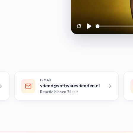
Restart
Play
E‑MAIL
vriend@softwarevrienden.nl
Reactie binnen 24 uur