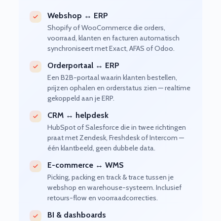
Webshop ↔ ERP
Shopify of WooCommerce die orders,
voorraad, klanten en facturen automatisch
synchroniseert met Exact, AFAS of Odoo.
Orderportaal ↔ ERP
Een B2B-portaal waarin klanten bestellen,
prijzen ophalen en orderstatus zien — realtime
gekoppeld aan je ERP.
CRM ↔ helpdesk
HubSpot of Salesforce die in twee richtingen
praat met Zendesk, Freshdesk of Intercom —
één klantbeeld, geen dubbele data.
E-commerce ↔ WMS
Picking, packing en track & trace tussen je
webshop en warehouse-systeem. Inclusief
retours-flow en voorraadcorrecties.
BI & dashboards