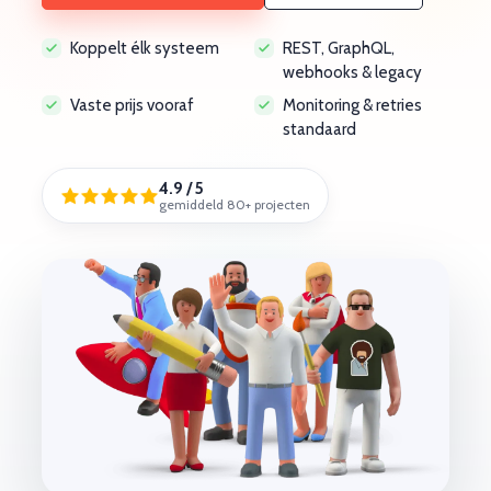
Koppelt élk systeem
REST, GraphQL,
webhooks & legacy
Vaste prijs vooraf
Monitoring & retries
standaard
4.9 / 5
gemiddeld 80+ projecten