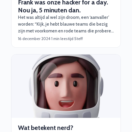
Frank was onze hacker for a day.
Nou ja, 5 minuten dan.
Het was altijd al wel zijn droom, een ‘aanvaller’
worden: “Kijk, je hebt blauwe teams die bezig
zijn met voorkomen en rode teams die proberen
binnen te komen. Ik ben altijd een rode geweest
16 december 2024
·
1 min leestijd
·
Steff
en zal dat ook altijd willen blijven.”
Wat betekent nerd?