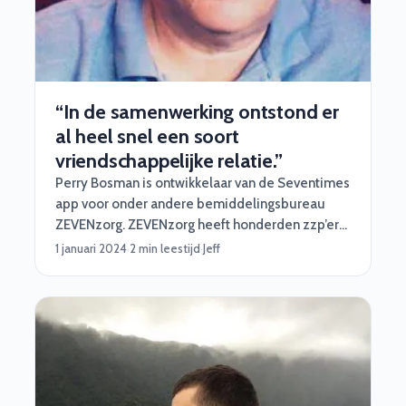
“In de samenwerking ontstond er
al heel snel een soort
vriendschappelijke relatie.”
Perry Bosman is ontwikkelaar van de Seventimes
app voor onder andere bemiddelingsbureau
ZEVENzorg. ZEVENzorg heeft honderden zzp’ers
die zich in zijn tool inschrijven voor een opdracht
1 januari 2024
·
2 min leestijd
·
Jeff
bij een van de 150 zorgaanbieders die zijn
aangesloten. Het technische fundament voor
deze applicatie legde hij zelf. Superknap
natuurlijk. Toch zocht hij nog wel een partij - wij
dus - die voor hem de professionele cloud
hosting kon inrichten. In dit artikel lees je hoe hij
terugkijkt op deze mooie samenwerking!