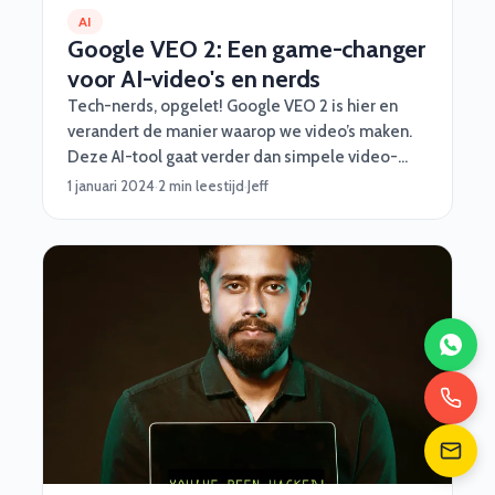
AI
Google VEO 2: Een game-changer
voor AI-video's en nerds
Tech-nerds, opgelet! Google VEO 2 is hier en
verandert de manier waarop we video’s maken.
Deze AI-tool gaat verder dan simpele video-
effectjes en tilt jouw workflow naar een hoger
1 januari 2024
·
2 min leestijd
·
Jeff
niveau. Voor software developers, bedrijven en
iedereen met een beetje creativiteit is dit een
must om te checken. Dus pak een kop koffie (of
een energy drink) en duik mee in de details van
deze nieuwe technologie.