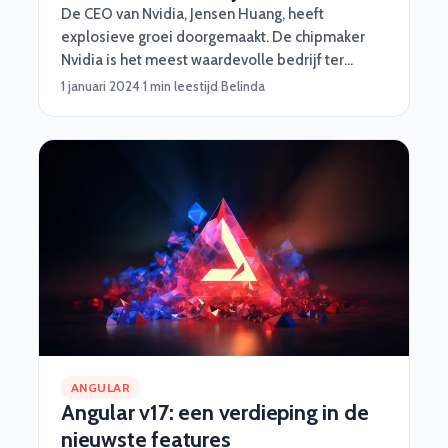
De CEO van Nvidia, Jensen Huang, heeft
explosieve groei doorgemaakt. De chipmaker
Nvidia is het meest waardevolle bedrijf ter
wereld geworden nadat de aandelenkoers
1 januari 2024
·
1 min leestijd
·
Belinda
dinsdag tot een recordhoogte steeg.
ANGULAR
Angular v17: een verdieping in de
nieuwste features