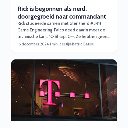
Rick is begonnen als nerd,
doorgegroeid naar commandant
Rick studeerde samen met Glen (nerd #341)
Game Engineering. Falco deed daarin meer de
technische kant: “C-Sharp, C++. Ze hebben geen
geheimen voor mij. Daarna ben ik mij wat meer
16 december 2024
·
1 min leestijd
·
Batsie Batsie
gaan richten op NodeJS en Python.”