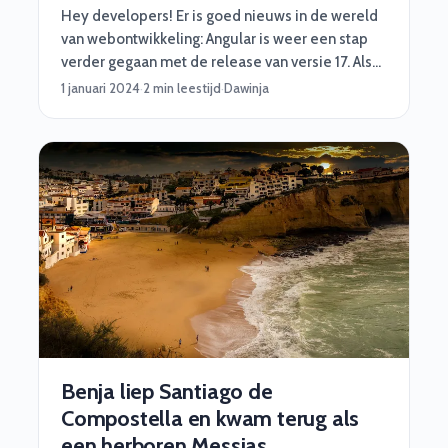
Hey developers! Er is goed nieuws in de wereld
van webontwikkeling: Angular is weer een stap
verder gegaan met de release van versie 17. Als
je al bekend bent met Angular, weet je dat het
1 januari 2024
·
2 min leestijd
·
Dawinja
een krachtig framework is voor het bouwen van
dynamische webapplicaties. Maar met de
nieuwste versie zijn er een aantal geweldige
verbeteringen die het leven van een ervaren
ontwikkelaar nog gemakkelijker maken.
Benja liep Santiago de
Compostella en kwam terug als
een herboren Messias.