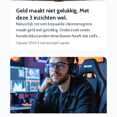
Geld maakt niet gelukkig. Met
deze 3 inzichten wel.
Natuurlijk, tot een bepaalde inkomensgrens
maakt geld wél gelukkig. Onderzoek onder
honderdduizenden Amerikanen heeft dat zelfs
aangetoond. Maar.. als je eenmaal over die grens
1 januari 2024
·
3 min leestijd
·
Cupido
bent, gaat het dus kennelijk hard naar beneden
met je geluk:) Bij Software Vrienden helpen we
onze nerds precies dát te voorkomen.