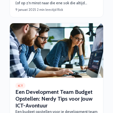
(of op z’n minst naar die ene sok die altijd
verdwijnt in de was). Maar maak je geen zorgen,
9 januari 2025
·
2 min leestijd
·
Rick
wij van Software Vrienden helpen je graag met
een stappenplan vol handige tips, grappige
inzichten en een beetje octopus-magic :)
ICT
Een Development Team Budget
Opstellen: Nerdy Tips voor Jouw
ICT-Avontuur
Een budget opstellen voor je development team