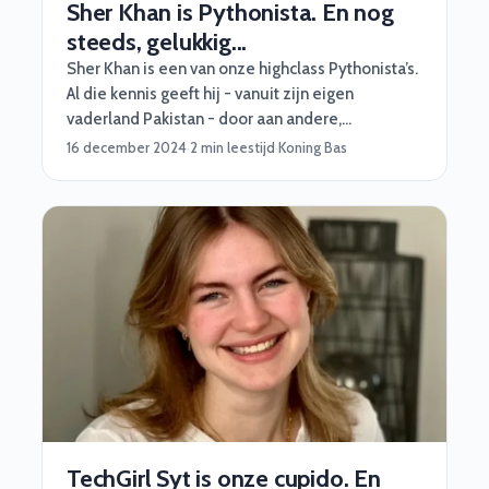
Sher Khan is Pythonista. En nog
steeds, gelukkig...
Sher Khan is een van onze highclass Pythonista’s.
Al die kennis geeft hij - vanuit zijn eigen
vaderland Pakistan - door aan andere,
talentvolle Pythonista’s. Zo’n 3 uur per dag. Met
16 december 2024
·
2 min leestijd
·
Koning Bas
een master Architecture Intelligence op zak lijkt
het allemaal niet op te kunnen voor Sher. Daar
gaan we het nu niet over hebben. Vandaag geeft
Sher een kort lesje in veerkracht en de kracht van
het ‘gewoon oplossen’. Go!
TechGirl Syt is onze cupido. En