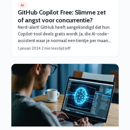
AI
GitHub Copilot Free: Slimme zet
of angst voor concurrentie?
Nerd-alert! GitHub heeft aangekondigd dat hun
Copilot-tool deels gratis wordt. Ja, die AI-code-
assistent waar je normaal een tientje per maand
voor moest aftikken, is nu beschikbaar voor
1 januari 2024
·
2 min leestijd
·
Jeff
iedereen – met wat beperkingen natuurlijk.
Waarom doen ze dit? Spoiler: concurrentie.