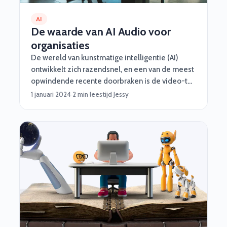
AI
De waarde van AI Audio voor
organisaties
De wereld van kunstmatige intelligentie (AI)
ontwikkelt zich razendsnel, en een van de meest
opwindende recente doorbraken is de video-to-
audio (V2A) technologie van Google DeepMind.
1 januari 2024
·
2 min leestijd
·
Jessy
Deze technologie maakt het mogelijk om video’s
te verrijken met bijpassende geluidsfragmenten,
door videopixels en tekstprompts te
combineren om rijke geluidslandschappen te
genereren. Voor organisaties die hun
development capaciteit willen verstevigen of
uitbreiden, biedt deze technologie ongekende
mogelijkheden.