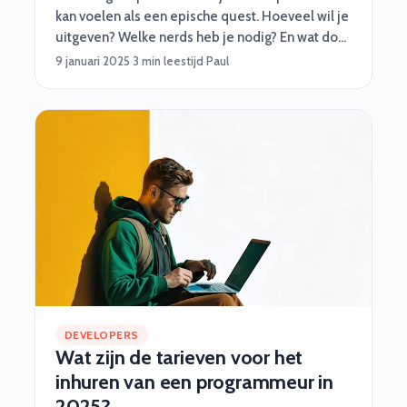
kan voelen als een epische quest. Hoeveel wil je
uitgeven? Welke nerds heb je nodig? En wat doe
je als een onverwachte draak – of bug – opduikt?
9 januari 2025
·
3 min leestijd
·
Paul
Geen paniek! Software Vrienden helpt je met
slimme, praktische én vooral nerdy tips om jouw
project soepel te laten verlopen. Of je nu een
medior developer, een functioneel beheerder,
of een cyber security specialist nodig hebt, met
een goed budget ben je al halverwege. 🎮Stap 1:
Begin met je missie (de projectdoelen)
DEVELOPERS
Wat zijn de tarieven voor het
inhuren van een programmeur in
2025?