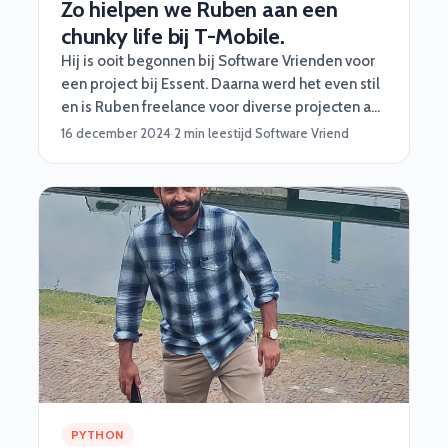
Zo hielpen we Ruben aan een
chunky life bij T-Mobile.
Hij is ooit begonnen bij Software Vrienden voor
een project bij Essent. Daarna werd het even stil
en is Ruben freelance voor diverse projecten aan
de slag gegaan. Niet voor ons (#%*$&@!!).
16 december 2024
·
2 min leestijd
·
Software Vriend
PYTHON