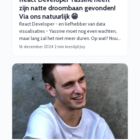
zijn natte droombaan gevonden!
Via ons natuurlijk 😁
React Developer - en liefhebber van data
visualisaties - Yassine moet nog even wachten,
maar lang zal het niet meer duren. Op wat? Nou,
dé baan van zijn leven! Waar en waarvoor mogen
16 december 2024
·
2 min leestijd
·
Joy
we helaas niet zeggen, maar feit is wel dat deze
opdracht al heel lang op zijn verlanglijstje stond.
En daar hebben wij hem aan geholpen door slim
te matchen!