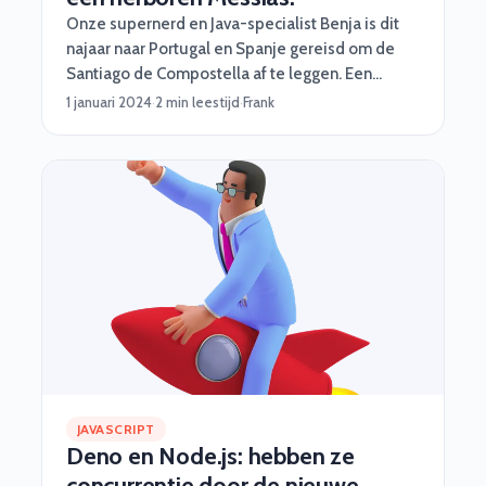
Onze supernerd en Java-specialist Benja is dit
najaar naar Portugal en Spanje gereisd om de
Santiago de Compostella af te leggen. Een
pelgrimstocht met oneindig veel fabuleuze
1 januari 2024
·
2 min leestijd
·
Frank
uitzichten. Benja deelt in dit verhaal wat hem dat
allemaal heeft opgeleverd.
JAVASCRIPT
Deno en Node.js: hebben ze
concurrentie door de nieuwe