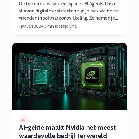
De toekomst is hier, en hij heet: AI Agents. Deze
slimme digitale assistenten zijn je nieuwe beste
vrienden in softwareontwikkeling. Ze nemen je
saaie taken uit handen, werken razendsnel en
1 januari 2024
·
3 min leestijd
·
Lina
worden nooit moe. Van automatisch testen tot
het fixen van rommelige code – deze nerdy
sidekicks hebben jouw back. Maar wat zijn AI
Agents precies, wat kunnen ze, en waarom zijn
ze een gamechanger voor developers? Let’s dive
in!
AI
AI-gekte maakt Nvidia het meest
waardevolle bedrijf ter wereld