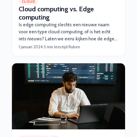
CLOUD
Cloud computing vs. Edge
computing
Is edge computing slechts een nieuwe naam
voor een type cloud computing, of is het echt
iets nieuws? Laten we eens kijken hoe de edge-
benadering werkt, waarvoor edge zinvol is en
1 januari 2024
·
5 min leestijd
·
Ruben
hoe edge en cloud naast elkaar zullen bestaan.