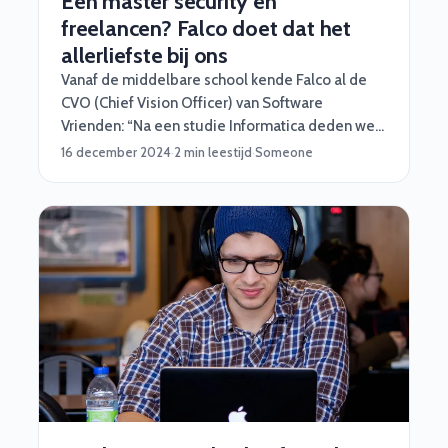
Een master security én
freelancen? Falco doet dat het
allerliefste bij ons
Vanaf de middelbare school kende Falco al de
CVO (Chief Vision Officer) van Software
Vrienden: “Na een studie Informatica deden we
al snel veel mooie projecten samen,
16 december 2024
·
2 min leestijd
·
Someone
langzaamaan rolde ik vanzelf eigenlijk bij
Software Vrienden binnen. Dat begon eerst met
wat hackathons en later wat grotere opdrachten.”