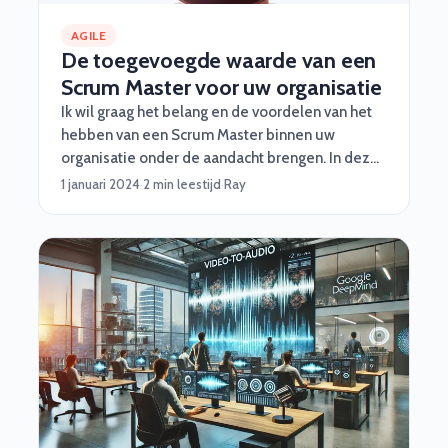
AGILE
De toegevoegde waarde van een
Scrum Master voor uw organisatie
Ik wil graag het belang en de voordelen van het
hebben van een Scrum Master binnen uw
organisatie onder de aandacht brengen. In deze
snel veranderende en competitieve zakelijke
1 januari 2024
·
2 min leestijd
·
Ray
omgeving is het essentieel om wendbaar en
flexibel te zijn. Een Scrum Master kan hierin een
cruciale rol spelen door teams te begeleiden en
te ondersteunen bij de implementatie van Agile
en Scrum principes. Laat me u vertellen waarom
het inhuren van een ervaren Scrum Master de
moeite waard is.