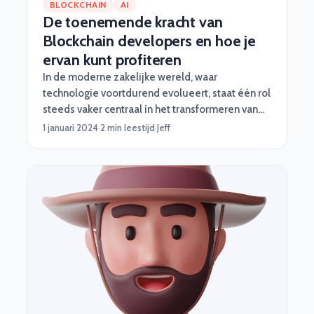
BLOCKCHAIN
AI
De toenemende kracht van
Blockchain developers en hoe je
ervan kunt profiteren
In de moderne zakelijke wereld, waar
technologie voortdurend evolueert, staat één rol
steeds vaker centraal in het transformeren van
bedrijfsprocessen en het creëren van nieuwe
1 januari 2024
·
2 min leestijd
·
Jeff
mogelijkheden: de Blockchain developer! Deze
specialisten spelen een cruciale rol in het
vormgeven van de toekomst van organisaties
door middel van innovatieve technologieën en
beveiligingsmechanismen. Hoe? We geven je
wat voorbeelden!