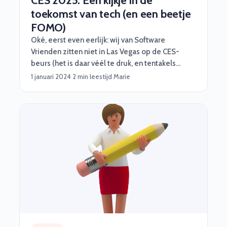
CES 2025: Een kijkje in de
toekomst van tech (en een beetje
FOMO)
Oké, eerst even eerlijk: wij van Software
Vrienden zitten niet in Las Vegas op de CES-
beurs (het is daar véél te druk, en tentakels
passen niet lekker in vliegtuigen). Maar dat
1 januari 2024
·
2 min leestijd
·
Marie
betekent niet dat we niet stiekem zitten te
kwijlen bij al het tech-geweld dat daar straks
gepresenteerd wordt. CES is dé plek waar
techbedrijven hun coolste snufjes laten zien, en
wij hebben alvast de highlights voor je op een rij
gezet. Want hé, FOMO is real.