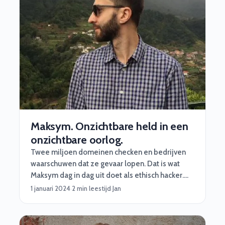
Maksym. Onzichtbare held in een
onzichtbare oorlog.
Twee miljoen domeinen checken en bedrijven
waarschuwen dat ze gevaar lopen. Dat is wat
Maksym dag in dag uit doet als ethisch hacker.
Inmiddels heeft hij in 4 jaar tijd meer dan 8000
1 januari 2024
·
2 min leestijd
·
Jan
bedrijven geïnformeerd en gerapporteerd!