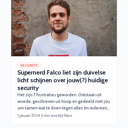
SECURITY
Supernerd Falco liet zijn duivelse
licht schijnen over jouw(?) huidige
security
Het zijn 7 frustraties geworden. Ontstaan uit
woede, geschreven uit hoop en gedeeld met jou
om samen wat te doen tegen alles en iedereen
die laconiek doet over security.
1 januari 2024
·
3 min leestijd
·
Falco