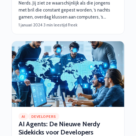
Nerds. Jij ziet ze waarschijnlijk als die jongens
met bril die constant gepest worden, ‘s nachts
gamen, overdag klussen aan computers, ‘s
ochtends met Magic Cards spelen en nog geen
1 januari 2024
·
3 min leestijd
·
Freek
half uur nodig hebben om te leren voor een
tentamen. Klopt, de term nerd roept niet perse
de meest positieve associaties op. Wij zien ze
anders, meer als de astronauten van de 21ste
eeuw. En daar hebben wij ook zo onze redenen
voor. In totaal 6. Komen ze!
AI
DEVELOPERS
AI Agents: De Nieuwe Nerdy
Sidekicks voor Developers