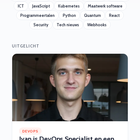
ICT
JavaScript
Kubernetes
Maatwerk software
Programmeertalen
Python
Quantum
React
Security
Tech nieuws
Webhooks
UITGELICHT
DEVOPS
Ivan is DevOps Specialist en een