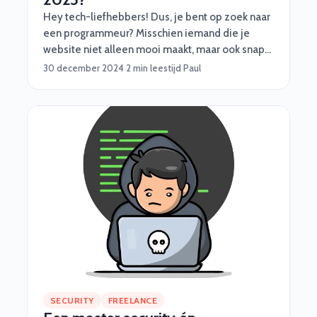
Hey tech-liefhebbers! Dus, je bent op zoek naar
een programmeur? Misschien iemand die je
website niet alleen mooi maakt, maar ook snapt
hoe je backend niet als een kaartenhuis instort?
30 december 2024
·
2 min leestijd
·
Paul
Laten we het hebben over wat je kunt
verwachten qua kosten in 2025, want ja, talent
kost wat.
SECURITY
FREELANCE