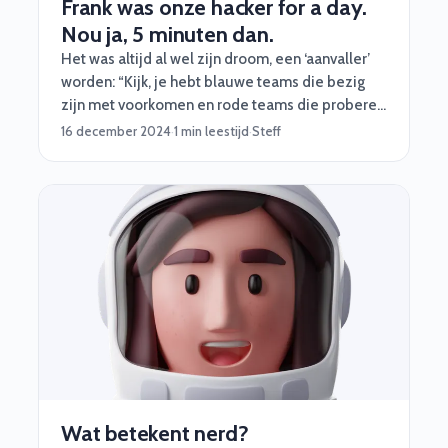
Frank was onze hacker for a day.
Nou ja, 5 minuten dan.
Het was altijd al wel zijn droom, een ‘aanvaller’
worden: “Kijk, je hebt blauwe teams die bezig
zijn met voorkomen en rode teams die proberen
binnen te komen. Ik ben altijd een rode geweest
16 december 2024
·
1 min leestijd
·
Steff
en zal dat ook altijd willen blijven.”
Wat betekent nerd?