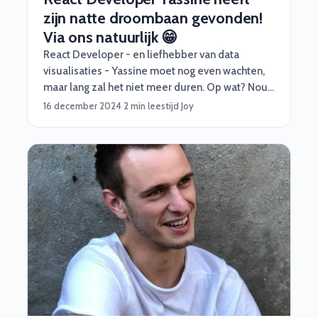
zijn natte droombaan gevonden!
Via ons natuurlijk 😁
React Developer - en liefhebber van data
visualisaties - Yassine moet nog even wachten,
maar lang zal het niet meer duren. Op wat? Nou,
dé baan van zijn leven! Waar en waarvoor mogen
16 december 2024
·
2 min leestijd
·
Joy
we helaas niet zeggen, maar feit is wel dat deze
opdracht al heel lang op zijn verlanglijstje stond.
En daar hebben wij hem aan geholpen door slim
te matchen!