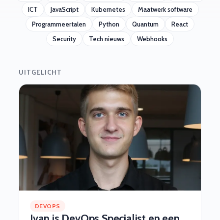
ICT
JavaScript
Kubernetes
Maatwerk software
Programmeertalen
Python
Quantum
React
Security
Tech nieuws
Webhooks
UITGELICHT
DEVOPS
Ivan is DevOps Specialist en een