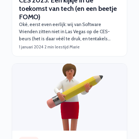
CES 2025: Een kijkje in de
toekomst van tech (en een beetje
FOMO)
Oké, eerst even eerlijk: wij van Software
Vrienden zitten niet in Las Vegas op de CES-
beurs (het is daar véél te druk, en tentakels
passen niet lekker in vliegtuigen). Maar dat
1 januari 2024
·
2 min leestijd
·
Marie
betekent niet dat we niet stiekem zitten te
kwijlen bij al het tech-geweld dat daar straks
gepresenteerd wordt. CES is dé plek waar
techbedrijven hun coolste snufjes laten zien, en
wij hebben alvast de highlights voor je op een rij
gezet. Want hé, FOMO is real.