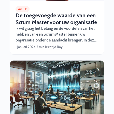
AGILE
De toegevoegde waarde van een
Scrum Master voor uw organisatie
Ik wil graag het belang en de voordelen van het
hebben van een Scrum Master binnen uw
organisatie onder de aandacht brengen. In deze
snel veranderende en competitieve zakelijke
1 januari 2024
·
2 min leestijd
·
Ray
omgeving is het essentieel om wendbaar en
flexibel te zijn. Een Scrum Master kan hierin een
cruciale rol spelen door teams te begeleiden en
te ondersteunen bij de implementatie van Agile
en Scrum principes. Laat me u vertellen waarom
het inhuren van een ervaren Scrum Master de
moeite waard is.