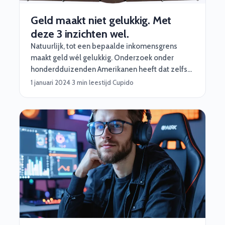
Geld maakt niet gelukkig. Met
deze 3 inzichten wel.
Natuurlijk, tot een bepaalde inkomensgrens
maakt geld wél gelukkig. Onderzoek onder
honderdduizenden Amerikanen heeft dat zelfs
aangetoond. Maar.. als je eenmaal over die grens
1 januari 2024
·
3 min leestijd
·
Cupido
bent, gaat het dus kennelijk hard naar beneden
met je geluk:) Bij Software Vrienden helpen we
onze nerds precies dát te voorkomen.