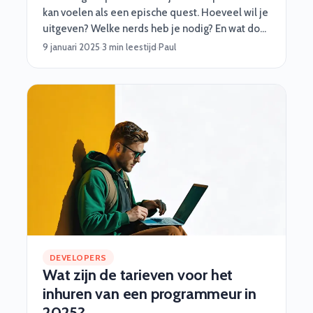
kan voelen als een epische quest. Hoeveel wil je
uitgeven? Welke nerds heb je nodig? En wat doe
je als een onverwachte draak – of bug – opduikt?
9 januari 2025
·
3 min leestijd
·
Paul
Geen paniek! Software Vrienden helpt je met
slimme, praktische én vooral nerdy tips om jouw
project soepel te laten verlopen. Of je nu een
medior developer, een functioneel beheerder,
of een cyber security specialist nodig hebt, met
een goed budget ben je al halverwege. 🎮Stap 1:
Begin met je missie (de projectdoelen)
DEVELOPERS
Wat zijn de tarieven voor het
inhuren van een programmeur in
2025?