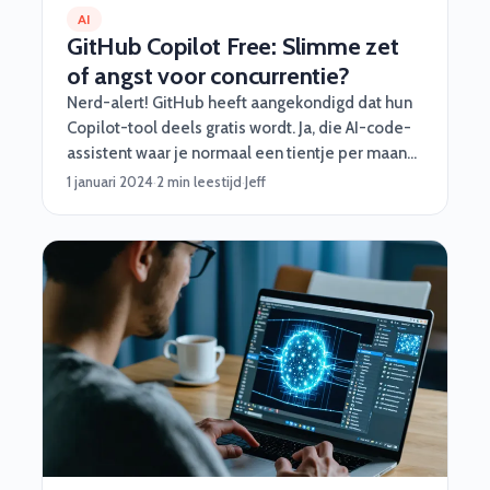
AI
GitHub Copilot Free: Slimme zet
of angst voor concurrentie?
Nerd-alert! GitHub heeft aangekondigd dat hun
Copilot-tool deels gratis wordt. Ja, die AI-code-
assistent waar je normaal een tientje per maand
voor moest aftikken, is nu beschikbaar voor
1 januari 2024
·
2 min leestijd
·
Jeff
iedereen – met wat beperkingen natuurlijk.
Waarom doen ze dit? Spoiler: concurrentie.