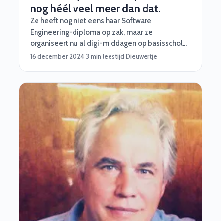
nog héél veel meer dan dat.
Ze heeft nog niet eens haar Software
Engineering-diploma op zak, maar ze
organiseert nu al digi-middagen op basisscholen
over ict én alles wat daarmee te maken heeft. In
16 december 2024
·
3 min leestijd
·
Dieuwertje
deze blog gaan we je vertellen waarom we deze
'TechGirl van het jaar' vaker gaan interviewen en
waarom jij als bedrijf haar bij ons in de gaten
moet houden. Let's go!