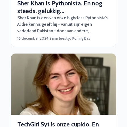
Sher Khan is Pythonista. En nog
steeds, gelukkig...
Sher Khan is een van onze highclass Pythonista’s.
Al die kennis geeft hij - vanuit zijn eigen
vaderland Pakistan - door aan andere,
talentvolle Pythonista’s. Zo’n 3 uur per dag. Met
16 december 2024
·
2 min leestijd
·
Koning Bas
een master Architecture Intelligence op zak lijkt
het allemaal niet op te kunnen voor Sher. Daar
gaan we het nu niet over hebben. Vandaag geeft
Sher een kort lesje in veerkracht en de kracht van
het ‘gewoon oplossen’. Go!
TechGirl Syt is onze cupido. En