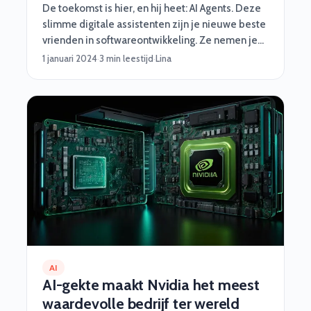
De toekomst is hier, en hij heet: AI Agents. Deze
slimme digitale assistenten zijn je nieuwe beste
vrienden in softwareontwikkeling. Ze nemen je
saaie taken uit handen, werken razendsnel en
1 januari 2024
·
3 min leestijd
·
Lina
worden nooit moe. Van automatisch testen tot
het fixen van rommelige code – deze nerdy
sidekicks hebben jouw back. Maar wat zijn AI
Agents precies, wat kunnen ze, en waarom zijn
ze een gamechanger voor developers? Let’s dive
in!
AI
AI-gekte maakt Nvidia het meest
waardevolle bedrijf ter wereld