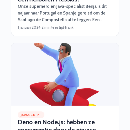
Onze supernerd en Java-specialist Benja is dit
najaar naar Portugal en Spanje gereisd om de
Santiago de Compostella af te leggen. Een
pelgrimstocht met oneindig veel fabuleuze
1 januari 2024
·
2 min leestijd
·
Frank
uitzichten. Benja deelt in dit verhaal wat hem dat
allemaal heeft opgeleverd.
JAVASCRIPT
Deno en Node.js: hebben ze
concurrentie door de nieuwe