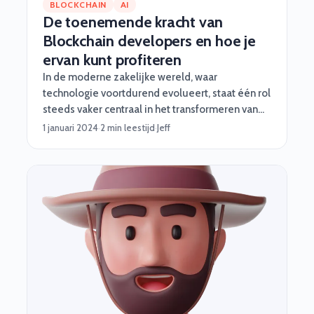
BLOCKCHAIN
AI
De toenemende kracht van
Blockchain developers en hoe je
ervan kunt profiteren
In de moderne zakelijke wereld, waar
technologie voortdurend evolueert, staat één rol
steeds vaker centraal in het transformeren van
bedrijfsprocessen en het creëren van nieuwe
1 januari 2024
·
2 min leestijd
·
Jeff
mogelijkheden: de Blockchain developer! Deze
specialisten spelen een cruciale rol in het
vormgeven van de toekomst van organisaties
door middel van innovatieve technologieën en
beveiligingsmechanismen. Hoe? We geven je
wat voorbeelden!