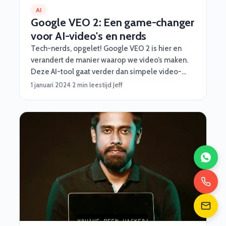
AI
Google VEO 2: Een game-changer
voor AI-video's en nerds
Tech-nerds, opgelet! Google VEO 2 is hier en
verandert de manier waarop we video’s maken.
Deze AI-tool gaat verder dan simpele video-
effectjes en tilt jouw workflow naar een hoger
1 januari 2024
·
2 min leestijd
·
Jeff
niveau. Voor software developers, bedrijven en
iedereen met een beetje creativiteit is dit een
must om te checken. Dus pak een kop koffie (of
een energy drink) en duik mee in de details van
deze nieuwe technologie.