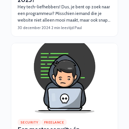
Hey tech-liefhebbers! Dus, je bent op zoek naar
een programmeur? Misschien iemand die je
website niet alleen mooi maakt, maar ook snapt
hoe je backend niet als een kaartenhuis instort?
30 december 2024
·
2 min leestijd
·
Paul
Laten we het hebben over wat je kunt
verwachten qua kosten in 2025, want ja, talent
kost wat.
SECURITY
FREELANCE