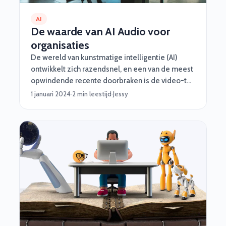
AI
De waarde van AI Audio voor
organisaties
De wereld van kunstmatige intelligentie (AI)
ontwikkelt zich razendsnel, en een van de meest
opwindende recente doorbraken is de video-to-
audio (V2A) technologie van Google DeepMind.
1 januari 2024
·
2 min leestijd
·
Jessy
Deze technologie maakt het mogelijk om video’s
te verrijken met bijpassende geluidsfragmenten,
door videopixels en tekstprompts te
combineren om rijke geluidslandschappen te
genereren. Voor organisaties die hun
development capaciteit willen verstevigen of
uitbreiden, biedt deze technologie ongekende
mogelijkheden.