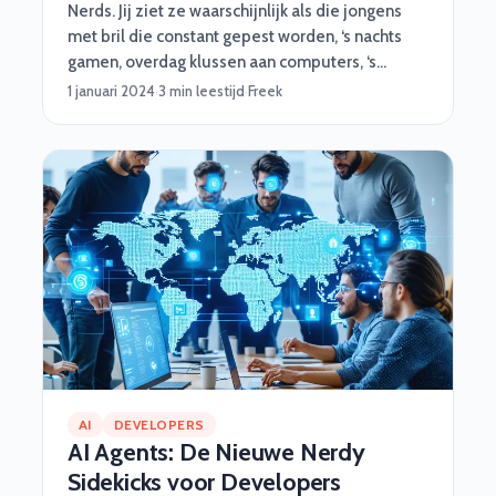
Nerds. Jij ziet ze waarschijnlijk als die jongens
met bril die constant gepest worden, ‘s nachts
gamen, overdag klussen aan computers, ‘s
ochtends met Magic Cards spelen en nog geen
1 januari 2024
·
3 min leestijd
·
Freek
half uur nodig hebben om te leren voor een
tentamen. Klopt, de term nerd roept niet perse
de meest positieve associaties op. Wij zien ze
anders, meer als de astronauten van de 21ste
eeuw. En daar hebben wij ook zo onze redenen
voor. In totaal 6. Komen ze!
AI
DEVELOPERS
AI Agents: De Nieuwe Nerdy
Sidekicks voor Developers