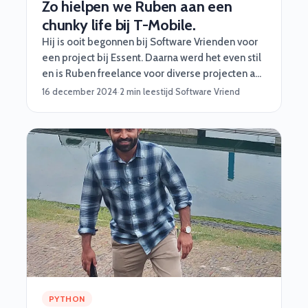
Zo hielpen we Ruben aan een
chunky life bij T-Mobile.
Hij is ooit begonnen bij Software Vrienden voor
een project bij Essent. Daarna werd het even stil
en is Ruben freelance voor diverse projecten aan
de slag gegaan. Niet voor ons (#%*$&@!!).
16 december 2024
·
2 min leestijd
·
Software Vriend
PYTHON