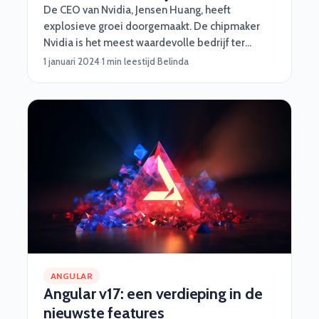
De CEO van Nvidia, Jensen Huang, heeft
explosieve groei doorgemaakt. De chipmaker
Nvidia is het meest waardevolle bedrijf ter
wereld geworden nadat de aandelenkoers
1 januari 2024
·
1 min leestijd
·
Belinda
dinsdag tot een recordhoogte steeg.
ANGULAR
Angular v17: een verdieping in de
nieuwste features