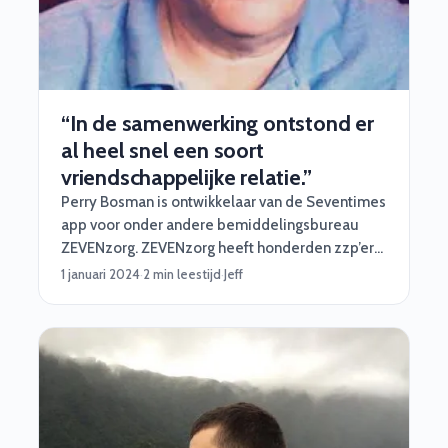
“In de samenwerking ontstond er
al heel snel een soort
vriendschappelijke relatie.”
Perry Bosman is ontwikkelaar van de Seventimes
app voor onder andere bemiddelingsbureau
ZEVENzorg. ZEVENzorg heeft honderden zzp’ers
die zich in zijn tool inschrijven voor een opdracht
1 januari 2024
·
2 min leestijd
·
Jeff
bij een van de 150 zorgaanbieders die zijn
aangesloten. Het technische fundament voor
deze applicatie legde hij zelf. Superknap
natuurlijk. Toch zocht hij nog wel een partij - wij
dus - die voor hem de professionele cloud
hosting kon inrichten. In dit artikel lees je hoe hij
terugkijkt op deze mooie samenwerking!