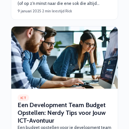
(of op z’n minst naar die ene sok die altijd
verdwijnt in de was). Maar maak je geen zorgen,
9 januari 2025
·
2 min leestijd
·
Rick
wij van Software Vrienden helpen je graag met
een stappenplan vol handige tips, grappige
inzichten en een beetje octopus-magic :)
ICT
Een Development Team Budget
Opstellen: Nerdy Tips voor Jouw
ICT-Avontuur
Een budget opstellen voor je development team