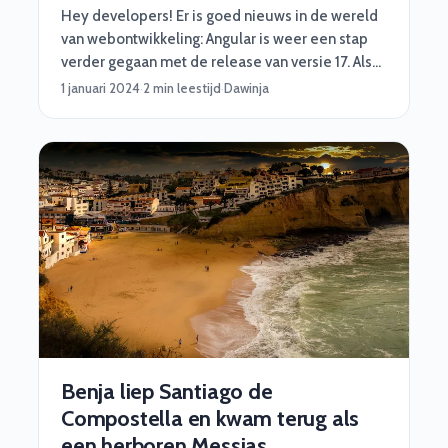
Hey developers! Er is goed nieuws in de wereld
van webontwikkeling: Angular is weer een stap
verder gegaan met de release van versie 17. Als
je al bekend bent met Angular, weet je dat het
1 januari 2024
·
2 min leestijd
·
Dawinja
een krachtig framework is voor het bouwen van
dynamische webapplicaties. Maar met de
nieuwste versie zijn er een aantal geweldige
verbeteringen die het leven van een ervaren
ontwikkelaar nog gemakkelijker maken.
Benja liep Santiago de
Compostella en kwam terug als
een herboren Messias.