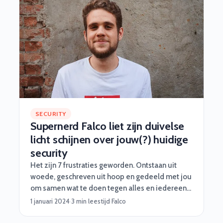
SECURITY
Supernerd Falco liet zijn duivelse
licht schijnen over jouw(?) huidige
security
Het zijn 7 frustraties geworden. Ontstaan uit
woede, geschreven uit hoop en gedeeld met jou
om samen wat te doen tegen alles en iedereen
die laconiek doet over security.
1 januari 2024
·
3 min leestijd
·
Falco