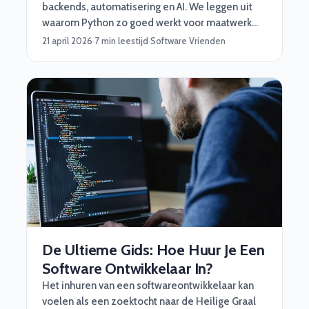
backends, automatisering en AI. We leggen uit
waarom Python zo goed werkt voor maatwerk
software, en wanneer je beter iets anders kiest.
21 april 2026
·
7 min leestijd
·
Software Vrienden
De Ultieme Gids: Hoe Huur Je Een
Software Ontwikkelaar In?
Het inhuren van een softwareontwikkelaar kan
voelen als een zoektocht naar de Heilige Graal