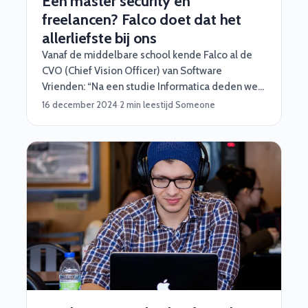
Een master security én
freelancen? Falco doet dat het
allerliefste bij ons
Vanaf de middelbare school kende Falco al de
CVO (Chief Vision Officer) van Software
Vrienden: “Na een studie Informatica deden we
al snel veel mooie projecten samen,
16 december 2024
·
2 min leestijd
·
Someone
langzaamaan rolde ik vanzelf eigenlijk bij
Software Vrienden binnen. Dat begon eerst met
wat hackathons en later wat grotere opdrachten.”