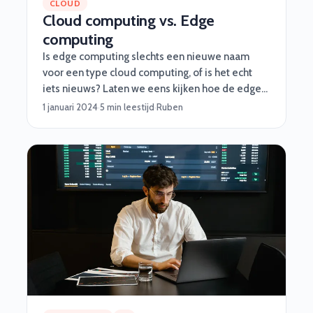
CLOUD
Cloud computing vs. Edge
computing
Is edge computing slechts een nieuwe naam
voor een type cloud computing, of is het echt
iets nieuws? Laten we eens kijken hoe de edge-
benadering werkt, waarvoor edge zinvol is en
1 januari 2024
·
5 min leestijd
·
Ruben
hoe edge en cloud naast elkaar zullen bestaan.