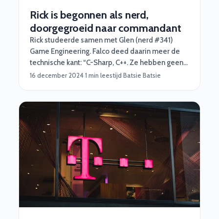
Rick is begonnen als nerd,
doorgegroeid naar commandant
Rick studeerde samen met Glen (nerd #341)
Game Engineering. Falco deed daarin meer de
technische kant: “C-Sharp, C++. Ze hebben geen
geheimen voor mij. Daarna ben ik mij wat meer
16 december 2024
·
1 min leestijd
·
Batsie Batsie
gaan richten op NodeJS en Python.”