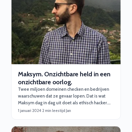
Maksym. Onzichtbare held in een
onzichtbare oorlog.
Twee miljoen domeinen checken en bedrijven
waarschuwen dat ze gevaar lopen. Dat is wat
Maksym dag in dag uit doet als ethisch hacker.
Inmiddels heeft hij in 4 jaar tijd meer dan 8000
1 januari 2024
·
2 min leestijd
·
Jan
bedrijven geïnformeerd en gerapporteerd!