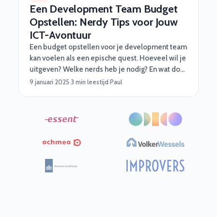
Een Development Team Budget
Opstellen: Nerdy Tips voor Jouw
ICT-Avontuur
Een budget opstellen voor je development team
kan voelen als een epische quest. Hoeveel wil je
uitgeven? Welke nerds heb je nodig? En wat doe
je als een onverwachte draak – of bug – opduikt?
9 januari 2025
·
3 min leestijd
·
Paul
Geen paniek! Software Vrienden helpt je met
slimme, praktische én vooral nerdy tips om jouw
project soepel te laten verlopen. Of je nu een
medior developer, een functioneel beheerder,
of een cyber security specialist nodig hebt, met
een goed budget ben je al halverwege. 🎮Stap 1:
Begin met je missie (de projectdoelen)