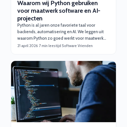
Waarom wij Python gebruiken
voor maatwerk software en AI-
projecten
Python is al jaren onze favoriete taal voor
backends, automatisering en AI. We leggen uit
waarom Python zo goed werkt voor maatwerk
software, en wanneer je beter iets anders kiest.
21 april 2026
·
7 min leestijd
·
Software Vrienden