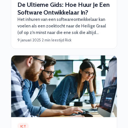
De Ultieme Gids: Hoe Huur Je Een
Software Ontwikkelaar In?
Het inhuren van een softwareontwikkelaar kan
voelen als een zoektocht naar de Heilige Graal
(of op z’n minst naar die ene sok die altijd
verdwijnt in de was). Maar maak je geen zorgen,
9 januari 2025
·
2 min leestijd
·
Rick
wij van Software Vrienden helpen je graag met
een stappenplan vol handige tips, grappige
inzichten en een beetje octopus-magic :)
ICT