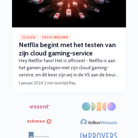
CLOUD
TECH NIEUWS
Netflix begint met het testen van
zijn cloud gaming-service
Hey Netflix-fans! Het is officieel - Netflix is aan
het gamen geslagen met zijn cloud gaming-
service, en dit keer zijn wij in de VS aan de beurt!
Eerder werden al wat tests gedaan in Canada en
1 januari 2024
·
2 min leestijd
·
Ray
het Verenigd Koninkrijk. Dus, wat houdt dit in?