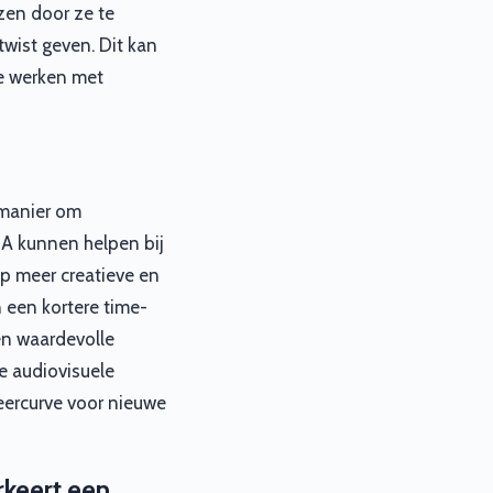
zen door ze te
twist geven. Dit kan
ie werken met
 manier om
2A kunnen helpen bij
p meer creatieve en
n een kortere time-
en waardevolle
e audiovisuele
eercurve voor nieuwe
keert een