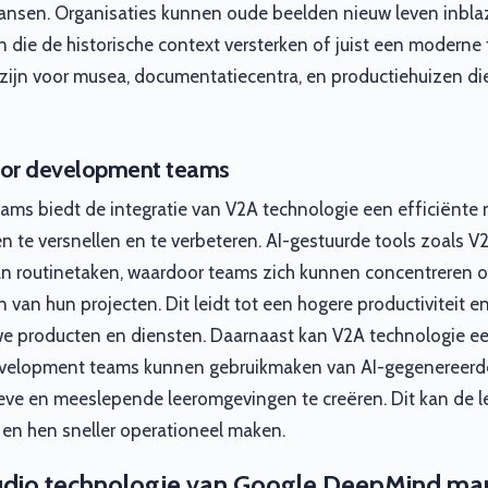
kansen. Organisaties kunnen oude beelden nieuw leven inbla
n die de historische context versterken of juist een moderne 
zijn voor musea, documentatiecentra, en productiehuizen d
oor development teams
ms biedt de integratie van V2A technologie een efficiënte
en te versnellen en te verbeteren. AI-gestuurde tools zoals V
an routinetaken, waardoor teams zich kunnen concentreren o
 van hun projecten. Dit leidt tot een hogere productiviteit e
we producten en diensten. Daarnaast kan V2A technologie e
 Development teams kunnen gebruikmaken van AI-gegenereerd
eve en meeslepende leeromgevingen te creëren. Dit kan de l
en hen sneller operationeel maken.
udio technologie van Google DeepMind mar