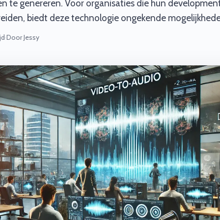
n te genereren. Voor organisaties die hun development 
breiden, biedt deze technologie ongekende mogelijkhed
jd
·
Door Jessy