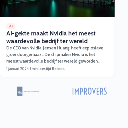
AI
AI-gekte maakt Nvidia het meest
waardevolle bedrijf ter wereld
De CEO van Nvidia, Jensen Huang, heeft explosieve
groei doorgemaakt. De chipmaker Nvidia is het
meest waardevolle bedrijf ter wereld geworden
nadat de aandelenkoers dinsdag tot een
1 januari 2024
·
1 min leestijd
·
Belinda
recordhoogte steeg.