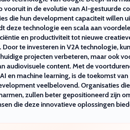
p vooruit in de evolutie van AI-gestuurde co
ies die hun development capaciteit willen u
edt deze technologie een scala aan voordele
ciëntie en productiviteit tot nieuwe creatiev
 Door te investeren in V2A technologie, ku
n huidige projecten verbeteren, maar ook voo
n audiovisuele content. Met de voortdure
 AI en machine learning, is de toekomst van
evelopment veelbelovend. Organisaties di
armen, zullen beter gepositioneerd zijn om
nsen die deze innovatieve oplossingen bied