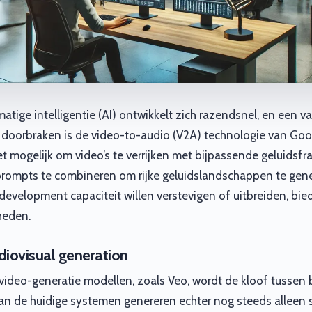
atige intelligentie (AI) ontwikkelt zich razendsnel, en een 
doorbraken is de video-to-audio (V2A) technologie van Go
t mogelijk om video’s te verrijken met bijpassende geluidsf
prompts te combineren om rijke geluidslandschappen te gene
 development capaciteit willen verstevigen of uitbreiden, bi
heden.
iovisual generation
video-generatie modellen, zoals Veo, wordt de kloof tussen 
van de huidige systemen genereren echter nog steeds alleen sti