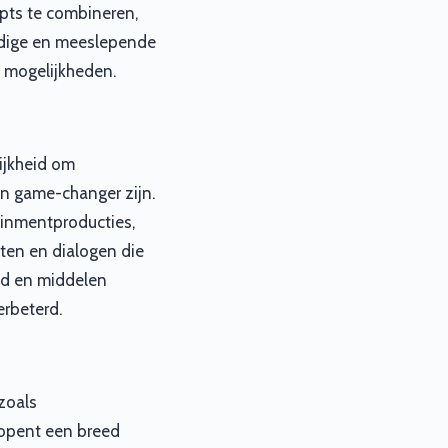
mpts te combineren,
endige en meeslepende
e mogelijkheden.
ijkheid om
en game-changer zijn.
ainmentproducties,
cten en dialogen die
ijd en middelen
erbeterd.
zoals
 opent een breed