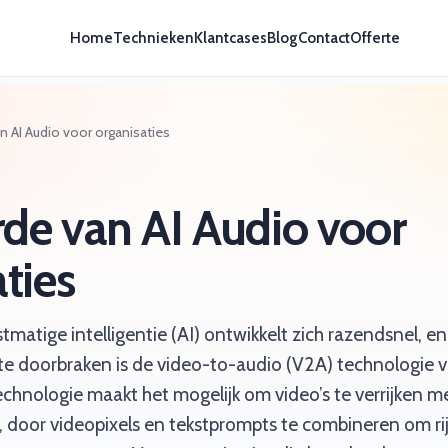
Home
Technieken
Klantcases
Blog
Contact
Offerte
 AI Audio voor organisaties
de van AI Audio voor
ties
matige intelligentie (AI) ontwikkelt zich razendsnel, 
e doorbraken is de video-to-audio (V2A) technologie 
hnologie maakt het mogelijk om video’s te verrijken m
 door videopixels en tekstprompts te combineren om ri