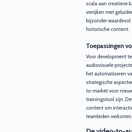
scala aan creatieve 
verrijken met geluide
bijzonder waardevol 
historische content.
Toepassingen v
Voor development tea
audiovisuele project
het automatiseren v
strategische aspecten
to-market voor nieu
trainingstool zijn.
content om interacti
teamleden verkorten 
De video-to-a