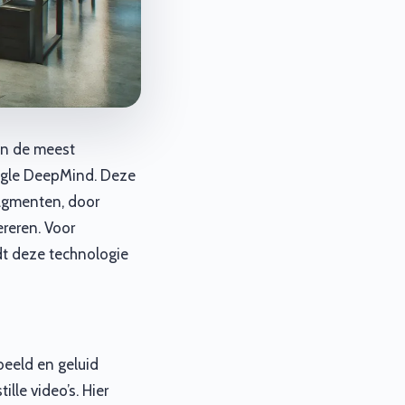
van de meest
ogle DeepMind. Deze
ragmenten, door
reren. Voor
edt deze technologie
beeld en geluid
lle video’s. Hier