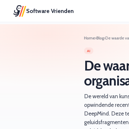
Software Vrienden
Home
›
Blog
›
De waarde van
AI
De waar
organisa
De wereld van kunst
opwindende recent
DeepMind. Deze tec
geluidsfragmenten,