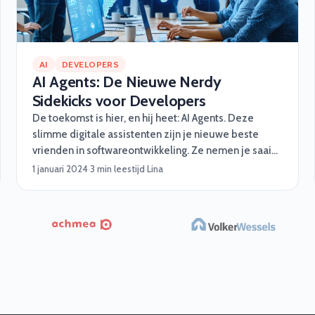
AI
DEVELOPERS
AI Agents: De Nieuwe Nerdy
Sidekicks voor Developers
De toekomst is hier, en hij heet: AI Agents. Deze
slimme digitale assistenten zijn je nieuwe beste
vrienden in softwareontwikkeling. Ze nemen je saaie
taken uit handen, werken razendsnel en worden nooit
1 januari 2024
·
3 min leestijd
·
Lina
moe. Van automatisch testen tot het fixen van
rommelige code – deze nerdy sidekicks hebben
jouw back. Maar wat zijn AI Agents precies, wat
kunnen ze, en waarom zijn ze een gamechanger voor
developers? Let’s dive in!