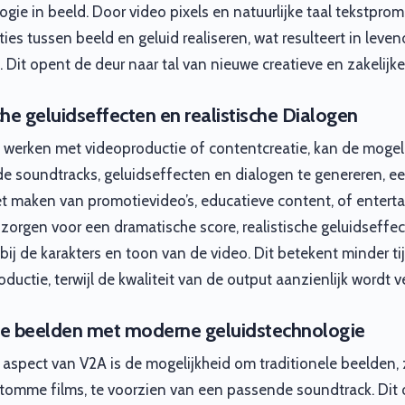
gie in beeld. Door video pixels en natuurlijke taal tekstpro
ies tussen beeld en geluid realiseren, wat resulteert in lev
 Dit opent de deur naar tal van nieuwe creatieve en zakelijk
he geluidseffecten en realistische Dialogen
e werken met videoproductie of contentcreatie, kan de mogel
 soundtracks, geluidseffecten en dialogen te genereren, e
t maken van promotievideo’s, educatieve content, of entert
zorgen voor een dramatische score, realistische geluidseffe
bij de karakters en toon van de video. Dit betekent minder t
uctie, terwijl de kwaliteit van de output aanzienlijk wordt v
nele beelden met moderne geluidstechnologie
spect van V2A is de mogelijkheid om traditionele beelden, 
stomme films, te voorzien van een passende soundtrack. Dit