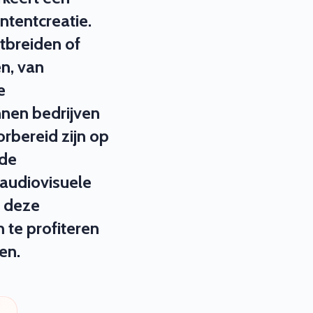
ntentcreatie.
itbreiden of
n, van
e
nnen bedrijven
rbereid zijn op
nde
 audiovisuele
e deze
 te profiteren
en.