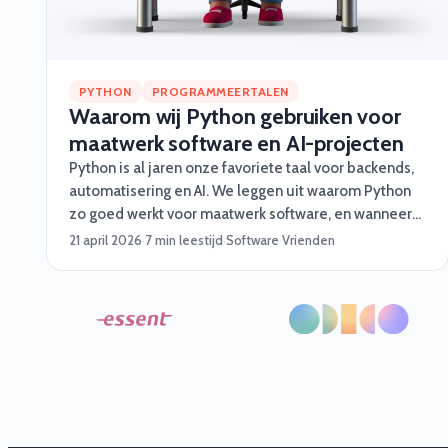
PYTHON
PROGRAMMEERTALEN
Waarom wij Python gebruiken voor
maatwerk software en AI-projecten
Python is al jaren onze favoriete taal voor backends,
automatisering en AI. We leggen uit waarom Python
zo goed werkt voor maatwerk software, en wanneer
je beter iets anders kiest.
21 april 2026
·
7 min leestijd
·
Software Vrienden