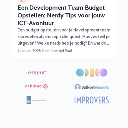
ICT
Een Development Team Budget
Opstellen: Nerdy Tips voor Jouw
ICT-Avontuur
Een budget opstellen voor je development team
kan voelen als een epische quest. Hoeveel wil je
uitgeven? Welke nerds heb je nodig? En wat doe
je als een onverwachte draak – of bug – opduikt?
9 januari 2025
·
3 min leestijd
·
Paul
Geen paniek! Software Vrienden helpt je met
slimme, praktische én vooral nerdy tips om jouw
project soepel te laten verlopen. Of je nu een
medior developer, een functioneel beheerder,
of een cyber security specialist nodig hebt, met
een goed budget ben je al halverwege. 🎮Stap 1:
Begin met je missie (de projectdoelen)