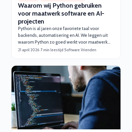
Waarom wij Python gebruiken
voor maatwerk software en AI-
projecten
Python is al jaren onze favoriete taal voor
backends, automatisering en AI. We leggen uit
waarom Python zo goed werkt voor maatwerk
software, en wanneer je beter iets anders kiest.
21 april 2026
·
7 min leestijd
·
Software Vrienden