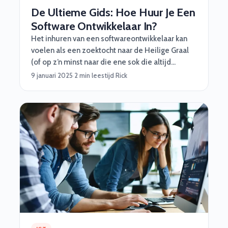
De Ultieme Gids: Hoe Huur Je Een
Software Ontwikkelaar In?
Het inhuren van een softwareontwikkelaar kan
voelen als een zoektocht naar de Heilige Graal
(of op z’n minst naar die ene sok die altijd
verdwijnt in de was). Maar maak je geen zorgen,
9 januari 2025
·
2 min leestijd
·
Rick
wij van Software Vrienden helpen je graag met
een stappenplan vol handige tips, grappige
inzichten en een beetje octopus-magic :)