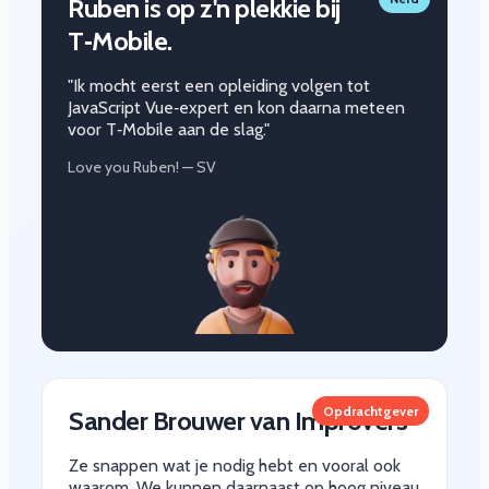
Ruben is op z'n plekkie bij
T‑Mobile.
"Ik mocht eerst een opleiding volgen tot
JavaScript Vue‑expert en kon daarna meteen
voor T‑Mobile aan de slag."
Love you Ruben! — SV
Opdrachtgever
Sander Brouwer van Improvers
Ze snappen wat je nodig hebt en vooral ook
waarom. We kunnen daarnaast op hoog niveau