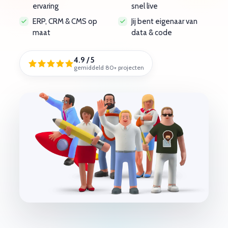
ervaring
snel live
ERP, CRM & CMS op
Jij bent eigenaar van
maat
data & code
4.9 / 5
gemiddeld 80+ projecten