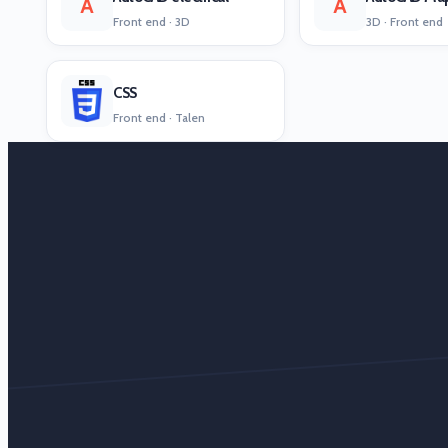
A
A
Front end · 3D
3D · Front end
CSS
Front end · Talen