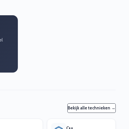
el
Bekijk alle technieken →
C++