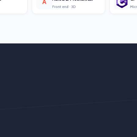
A
Front end · 3D
Micr