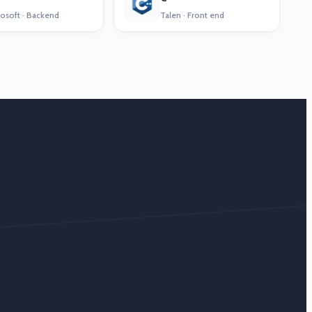
osoft · Backend
Talen · Front end