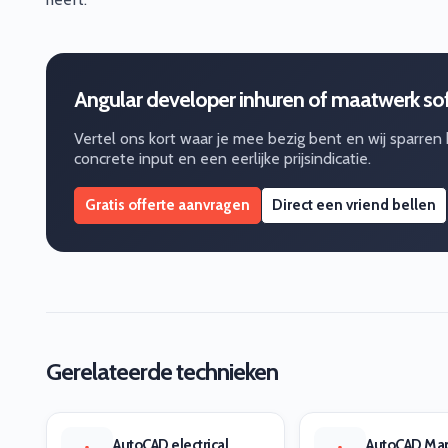
Angular developer inhuren of maatwerk so
Vertel ons kort waar je mee bezig bent en wij sparren
concrete input en een eerlijke prijsindicatie.
Gratis offerte aanvragen
Direct een vriend bellen
Gerelateerde technieken
AutoCAD electrical
AutoCAD Ma