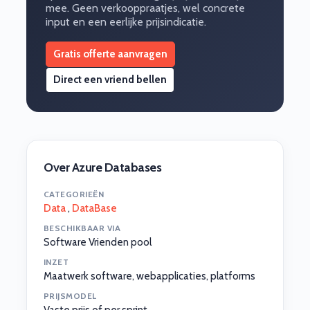
mee. Geen verkooppraatjes, wel concrete
input en een eerlijke prijsindicatie.
Gratis offerte aanvragen
Direct een vriend bellen
Over Azure Databases
CATEGORIEËN
Data
,
DataBase
BESCHIKBAAR VIA
Software Vrienden pool
INZET
Maatwerk software, webapplicaties, platforms
PRIJSMODEL