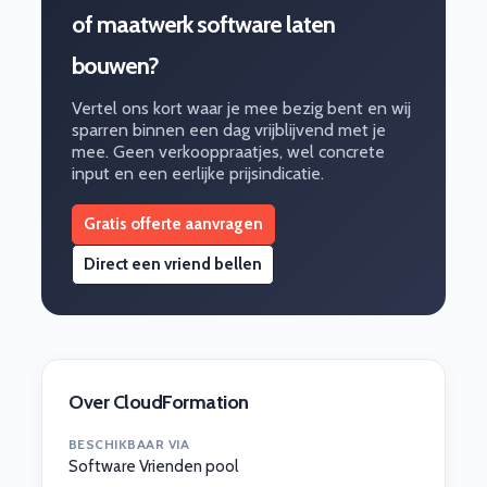
of maatwerk software laten
bouwen?
Vertel ons kort waar je mee bezig bent en wij
sparren binnen een dag vrijblijvend met je
mee. Geen verkooppraatjes, wel concrete
input en een eerlijke prijsindicatie.
Gratis offerte aanvragen
Direct een vriend bellen
Over CloudFormation
BESCHIKBAAR VIA
Software Vrienden pool