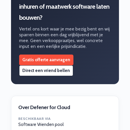
inhuren of maatwerk software laten
bouwen?
Vertel ons kort waar je mee bezig bent en wij
sparren binnen een dag vrijblijvend met je
mee. Geen verkooppraatjes, wel concrete
input en een eerlijke prijsindicatie.
Gratis offerte aanvragen
Direct een vriend bellen
Over Defener for Cloud
BESCHIKBAAR VIA
Software Vrienden pool