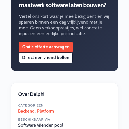
maatwerk software laten bouwen?
Vertel ons kort waar je mee bezig bent en wij
sparren binnen een dag vrijblijvend met je
mee. Geen verkooppraatjes, wel concrete
input en een eerlijke prijsindicatie.
Gratis offerte aanvragen
Direct een vriend bellen
Over Delphi
CATEGORIEËN
Backend
,
Platform
BESCHIKBAAR VIA
Software Vrienden pool