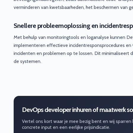
verminderen van kwetsbaarheden, het beschermen van ge
Snellere probleemoplossing en incidentres
Met behulp van monitoringtools en loganalyse kunnen Dev
implementeren effectieve incidentresponsprocedures en
incidenten en problemen op te lossen. Dit minimaliseert
de systemen.
DevOps developer inhuren of maatwerk so
Vertel ons kort waar je mee bezig bent en wij sparren
concrete input en een eerlijke prijsindicatie.