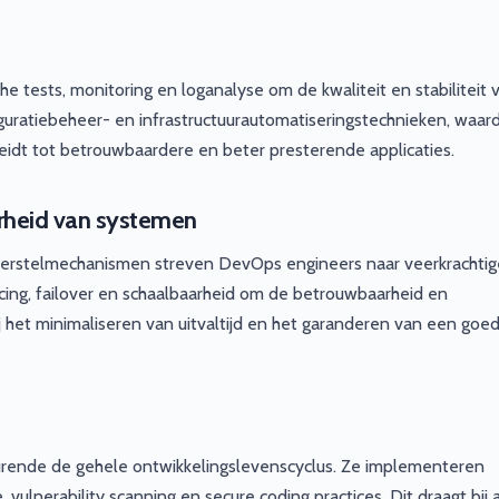
 tests, monitoring en loganalyse om de kwaliteit en stabiliteit 
uratiebeheer- en infrastructuurautomatiseringstechnieken, waar
leidt tot betrouwbaardere en beter presterende applicaties.
rheid van systemen
 herstelmechanismen streven DevOps engineers naar veerkrachtig
ing, failover en schaalbaarheid om de betrouwbaarheid en
ij het minimaliseren van uitvaltijd en het garanderen van een goe
rende de gehele ontwikkelingslevenscyclus. Ze implementeren
vulnerability scanning en secure coding practices. Dit draagt bij 