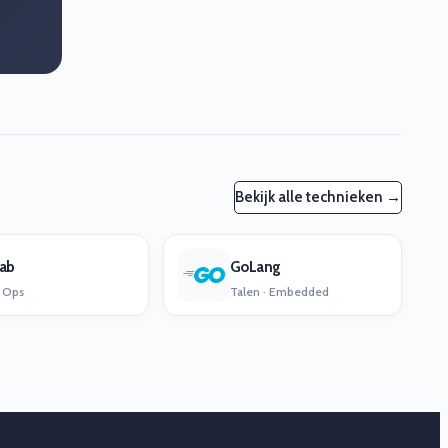
Bekijk alle technieken →
lab
GoLang
 Ops
Talen · Embedded