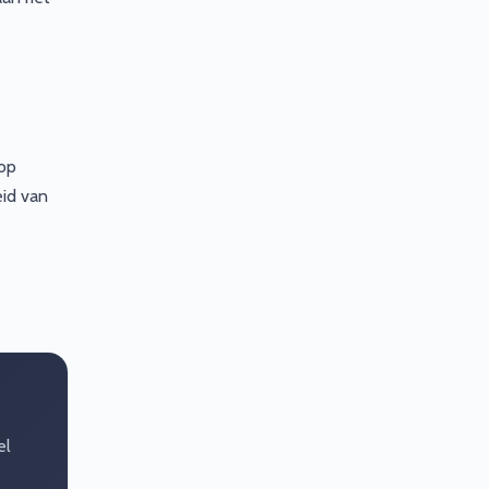
op
eid van
el