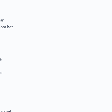
van
door het
e
de
aan het