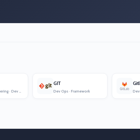
GIT
Git
Release Engineering · Dev Ops
Dev Ops · Framework
Dev