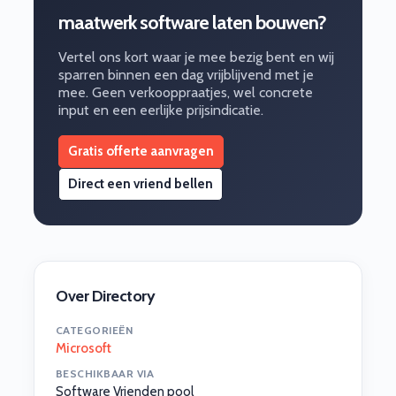
maatwerk software laten bouwen?
Vertel ons kort waar je mee bezig bent en wij
sparren binnen een dag vrijblijvend met je
mee. Geen verkooppraatjes, wel concrete
input en een eerlijke prijsindicatie.
Gratis offerte aanvragen
Direct een vriend bellen
Over Directory
CATEGORIEËN
Microsoft
BESCHIKBAAR VIA
Software Vrienden pool