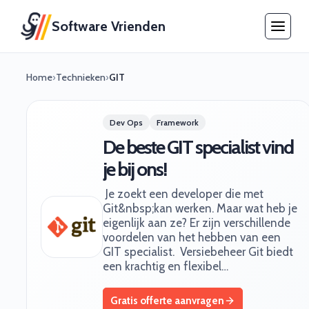
Software Vrienden
Home
›
Technieken
›
GIT
Dev Ops
Framework
De beste GIT specialist vind
je bij ons!
‍ Je zoekt een developer die met
Git&nbsp;kan werken. Maar wat heb je
eigenlijk aan ze? Er zijn verschillende
voordelen van het hebben van een
GIT specialist. ‍ Versiebeheer Git biedt
een krachtig en flexibel…
Gratis offerte aanvragen