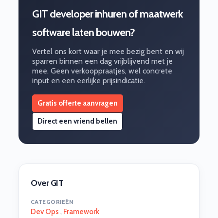
GIT developer inhuren of maatwerk
software laten bouwen?
Vertel ons kort waar je mee bezig bent en wij
sparren binnen een dag vrijblijvend met je
mee. Geen verkooppraatjes, wel concrete
input en een eerlijke prijsindicatie.
Gratis offerte aanvragen
Direct een vriend bellen
Over GIT
CATEGORIEËN
Dev Ops
,
Framework