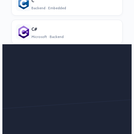
C
Backend · Embedded
C#
Microsoft · Backend