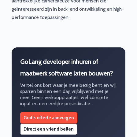
aantrekkelijke carrièrekeuze voor mensen die
geïnteresseerd zijn in back-end ontwikkeling en high-
performance toepassingen.
GoLang developer inhuren of
maatwerk software laten bouwen?
Vertel ons kort waar je mee bezig bent en wij
sparren binnen een dag vrijblijvend met je
mee. Geen verkooppraatjes, wel concrete
input en een eerlijke prijsindicatie.
Gratis offerte aanvragen
Direct een vriend bellen