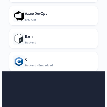
Azure DevOps
Dev Ops
Bash
Backend
C
Backend · Embedded