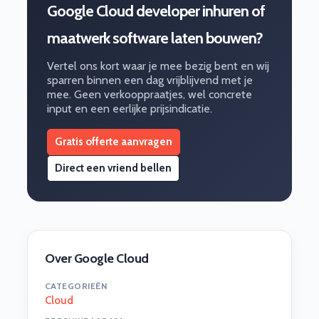
Google Cloud developer inhuren of
maatwerk software laten bouwen?
Vertel ons kort waar je mee bezig bent en wij
sparren binnen een dag vrijblijvend met je
mee. Geen verkooppraatjes, wel concrete
input en een eerlijke prijsindicatie.
Gratis offerte aanvragen
Direct een vriend bellen
Over Google Cloud
CATEGORIEËN
Cloud