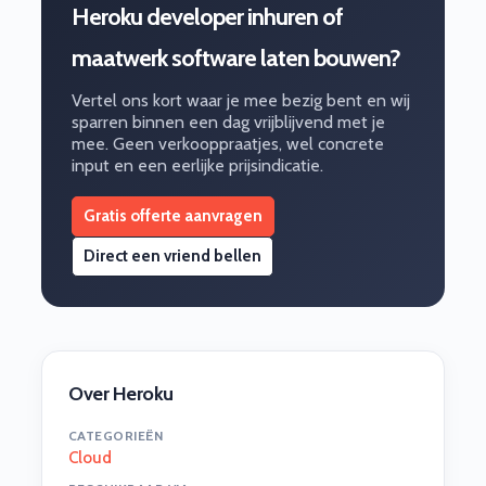
Heroku developer inhuren of
maatwerk software laten bouwen?
Vertel ons kort waar je mee bezig bent en wij
sparren binnen een dag vrijblijvend met je
mee. Geen verkooppraatjes, wel concrete
input en een eerlijke prijsindicatie.
Gratis offerte aanvragen
Direct een vriend bellen
Over Heroku
CATEGORIEËN
Cloud