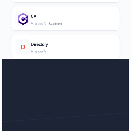
C#
Microsoft · Backend
Directory
D
Microsoft