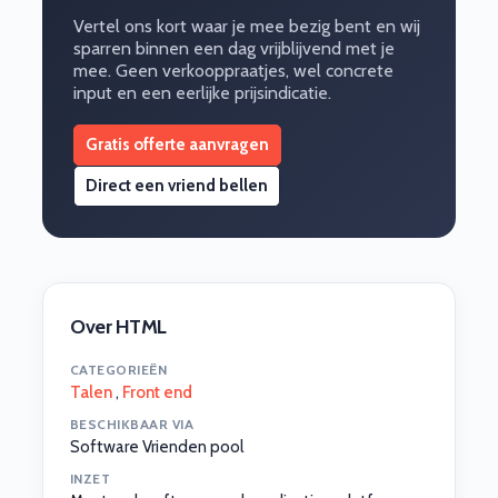
Vertel ons kort waar je mee bezig bent en wij
sparren binnen een dag vrijblijvend met je
mee. Geen verkooppraatjes, wel concrete
input en een eerlijke prijsindicatie.
Gratis offerte aanvragen
Direct een vriend bellen
Over HTML
CATEGORIEËN
Talen
,
Front end
BESCHIKBAAR VIA
Software Vrienden pool
INZET