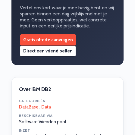
Vertel ons kort waar je mee bezig bent en wij
sparren binnen een dag vrijblijvend met je
mee. Geen verkooppraatjes, wel concrete
input en een eerlijke prijsindicatie.
Gratis offerte aanvragen
Direct een vriend bellen
Over IBM DB2
CATEGORIEËN
DataBase
,
Data
BESCHIKBAAR VIA
Software Vrienden pool
INZET