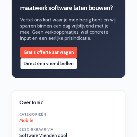
maatwerk software laten bouwen?
Vertel ons kort waar je mee bezig bent en wij
sparren binnen een dag vrijblijvend met je
mee. Geen verkooppraatjes, wel concrete
input en een eerlijke prijsindicatie.
Gratis offerte aanvragen
Direct een vriend bellen
Over Ionic
CATEGORIEËN
Mobile
BESCHIKBAAR VIA
Software Vrienden pool