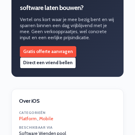
software laten bouwen?
Vertel ons kort waar je mee bezig bent en wij
sparren binnen een dag vrijblijvend met je
mee. Geen verkooppraatjes, wel concrete
input en een eerlijke prijsindicatie.
Gratis offerte aanvragen
Direct een vriend bellen
Over iOS
CATEGORIEËN
Platform
,
Mobile
BESCHIKBAAR VIA
Software Vrienden pool