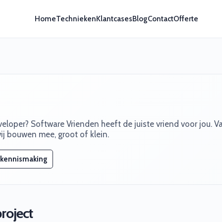
Home
Technieken
Klantcases
Blog
Contact
Offerte
eloper? Software Vrienden heeft de juiste vriend voor jou. V
ij bouwen mee, groot of klein.
 kennismaking
project