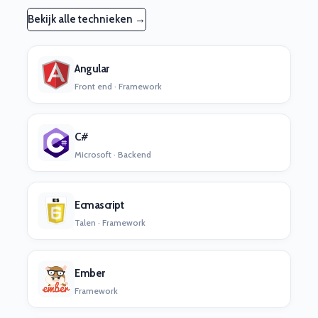
Bekijk alle technieken →
Angular
Front end · Framework
C#
Microsoft · Backend
Ecmascript
Talen · Framework
Ember
Framework