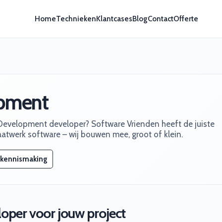
Home
Technieken
Klantcases
Blog
Contact
Offerte
opment
Development developer? Software Vrienden heeft de juiste
aatwerk software – wij bouwen mee, groot of klein.
 kennismaking
oper voor jouw project