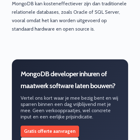
MongoDB kan kosteneffectiever zijn dan traditionele
relationele databases, zoals Oracle of SQL Server,
vooral omdat het kan worden uitgevoerd op
standaard hardware en open source is.
MongoDB developer inhuren of
maatwerk software laten bouwen?
Vertel ons kort waar je mee bezig bent en wij
sparren binnen een dag vrijblijvend met je
mee. Geen verkooppraatjes, wel concrete
input en een eerlijke prijsindicatie.
Gratis offerte aanvragen