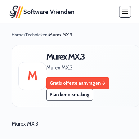
Software Vrienden
Home
›
Technieken
›
Murex MX.3
Murex MX.3
Murex MX.3
M
Gratis offerte aanvragen
Plan kennismaking
Murex MX.3