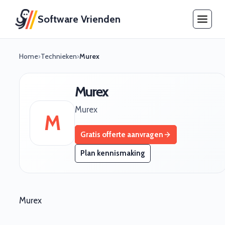
Software Vrienden
Home
›
Technieken
›
Murex
Murex
Murex
M
Gratis offerte aanvragen
Plan kennismaking
Murex