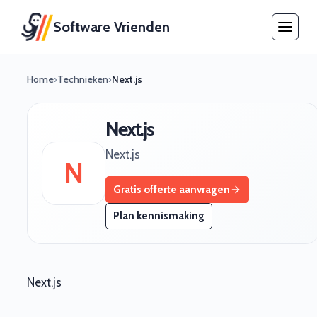
Software Vrienden
Home
›
Technieken
›
Next.js
Next.js
Next.js
N
Gratis offerte aanvragen
Plan kennismaking
Next.js