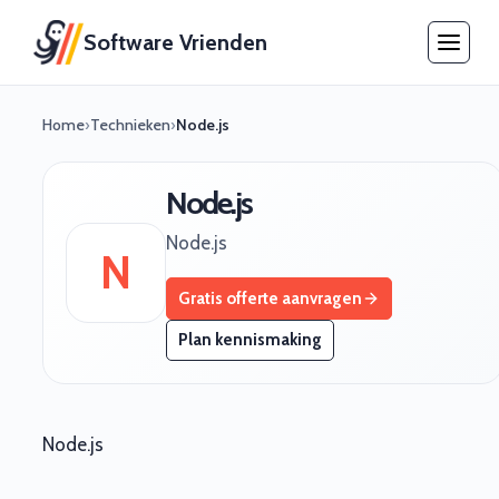
Software Vrienden
Home
›
Technieken
›
Node.js
Node.js
Node.js
N
Gratis offerte aanvragen
Plan kennismaking
Node.js