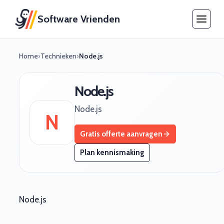
Software Vrienden
Home
›
Technieken
›
Node.js
Node.js
Node.js
N
Gratis offerte aanvragen
Plan kennismaking
Node.js