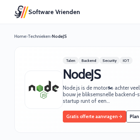
Software Vrienden
Home
›
Technieken
›
NodeJS
Talen
Backend
Security
IOT
NodeJS
Node.js is de motor🏍️ achter ve
bouw je bliksemsnelle backend-s
startup runt of een…
Gratis offerte aanvragen
Plan