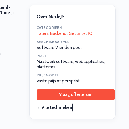
ckend-
 Node.js
Over NodeJS
CATEGORIEËN
Talen
,
Backend
,
Security
,
IOT
BESCHIKBAAR VIA
Software Vrienden pool
:
INZET
Maatwerk software, webapplicaties,
platforms
PRIJSMODEL
Vaste prijs of per sprint
Vraag offerte aan
← Alle technieken