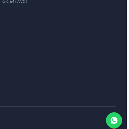
KvK: 64577201