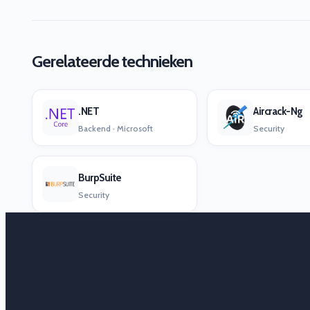
Gerelateerde technieken
.NET
Aircrack-Ng
Backend · Microsoft
Security
BurpSuite
Security