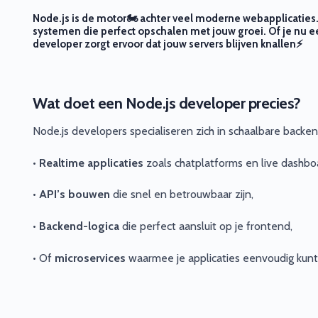
Node.js is de motor🏍️ achter veel moderne webapplicaties
systemen die perfect opschalen met jouw groei. Of je nu ee
developer zorgt ervoor dat jouw servers blijven knallen⚡
Wat doet een Node.js developer precies?
Node.js developers specialiseren zich in schaalbare backe
•
Realtime applicaties
zoals chatplatforms en live dashbo
•
API’s bouwen
die snel en betrouwbaar zijn,
•
Backend-logica
die perfect aansluit op je frontend,
• Of
microservices
waarmee je applicaties eenvoudig kunt 