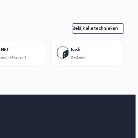
Bekijk alle technieken →
.NET
Bash
end · Microsoft
Backend