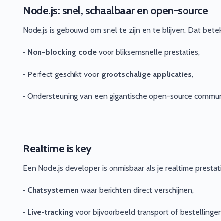
Node.js: snel, schaalbaar en open-source
Node.js is gebouwd om snel te zijn en te blijven. Dat bete
•
Non-blocking code
voor bliksemsnelle prestaties,
• Perfect geschikt voor
grootschalige applicaties
,
• Ondersteuning van een gigantische open-source communi
Realtime is key
Een Node.js developer is onmisbaar als je realtime prestati
•
Chatsystemen
waar berichten direct verschijnen,
•
Live-tracking
voor bijvoorbeeld transport of bestellingen