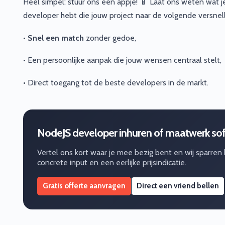
Heel simpel: stuur ons een appje! 📱 Laat ons weten wat j
developer hebt die jouw project naar de volgende versnell
•
Snel een match
zonder gedoe,
• Een persoonlijke aanpak die jouw wensen centraal stelt,
• Direct toegang tot de beste developers in de markt.
NodeJS developer inhuren of maatwerk so
Vertel ons kort waar je mee bezig bent en wij sparren
concrete input en een eerlijke prijsindicatie.
Gratis offerte aanvragen
Direct een vriend bellen