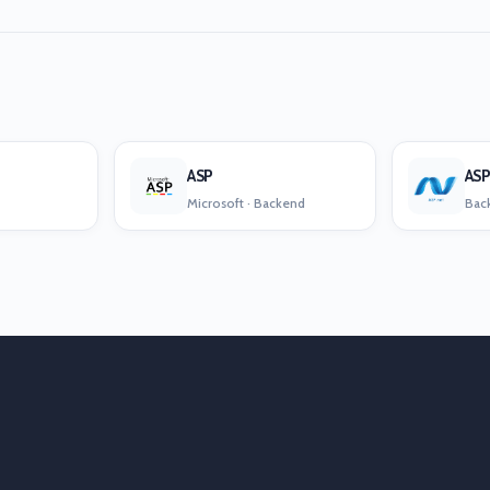
ASP
ASP
Microsoft · Backend
Back