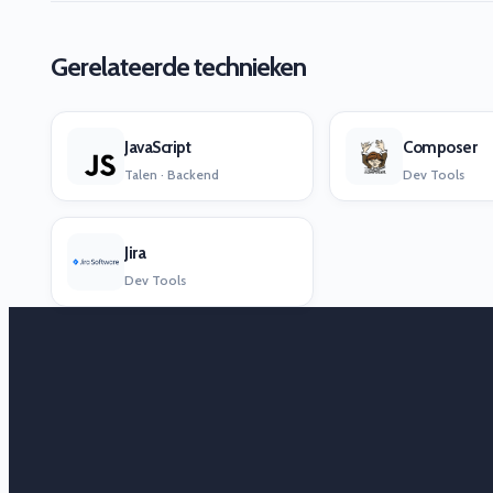
Gerelateerde technieken
JavaScript
Composer
Talen · Backend
Dev Tools
Jira
Dev Tools