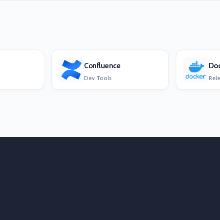
Confluence
Doc
Dev Tools