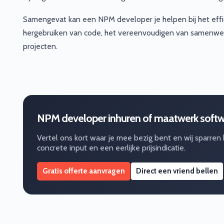
Samengevat kan een NPM developer je helpen bij het effi
hergebruiken van code, het vereenvoudigen van samenwe
projecten.
NPM developer inhuren of maatwerk softw
Vertel ons kort waar je mee bezig bent en wij sparren
concrete input en een eerlijke prijsindicatie.
Gratis offerte aanvragen
Direct een vriend bellen