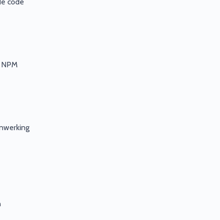
de code
n NPM
enwerking
n