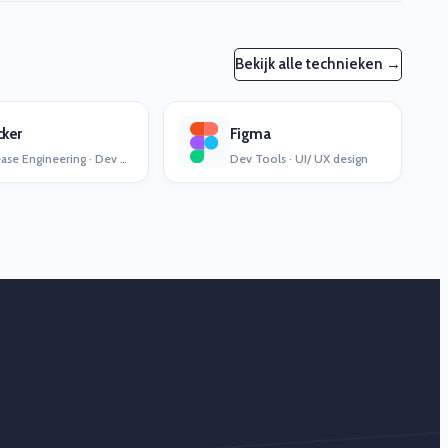
Bekijk alle technieken →
ker
Figma
Release Engineering · Dev Ops
Dev Tools · UI/ UX design