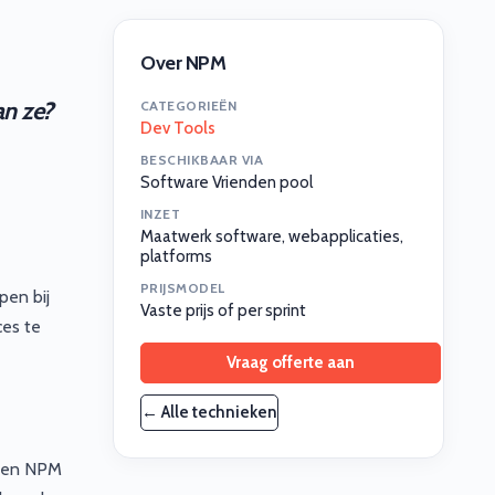
Over NPM
an ze?
CATEGORIEËN
Dev Tools
BESCHIKBAAR VIA
Software Vrienden pool
INZET
Maatwerk software, webapplicaties,
platforms
PRIJSMODEL
pen bij
Vaste prijs of per sprint
ces te
Vraag offerte aan
← Alle technieken
 Een NPM