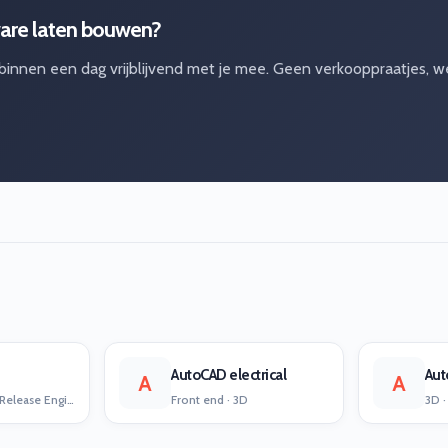
ware laten bouwen?
 binnen een dag vrijblijvend met je mee. Geen verkooppraatjes, w
AutoCAD electrical
Au
A
A
Infrastructure · Release Engineering
Front end · 3D
3D ·