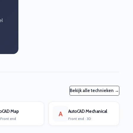
el
Bekijk alle technieken →
toCAD Map
AutoCAD Mechanical
A
 Front end
Front end · 3D