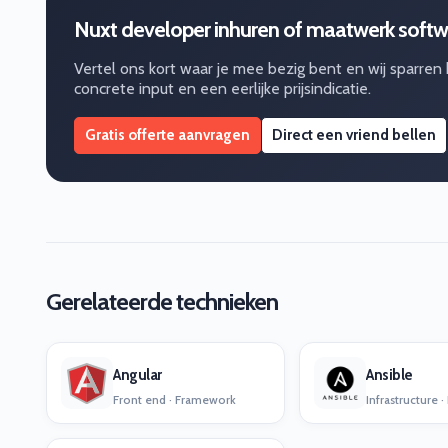
Nuxt developer inhuren of maatwerk soft
Vertel ons kort waar je mee bezig bent en wij sparren
concrete input en een eerlijke prijsindicatie.
Gratis offerte aanvragen
Direct een vriend bellen
Gerelateerde technieken
Angular
Ansible
Front end · Framework