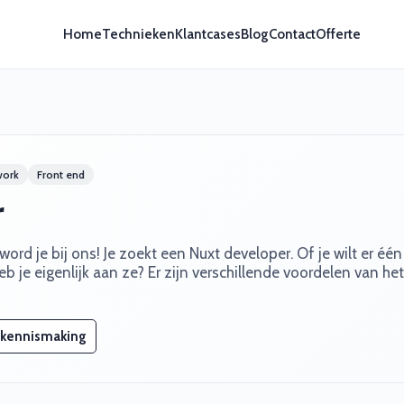
Home
Technieken
Klantcases
Blog
Contact
Offerte
work
Front end
r
ord je bij ons! Je zoekt een Nuxt developer. Of je wilt er één
b je eigenlijk aan ze? Er zijn verschillende voordelen van het
 kennismaking