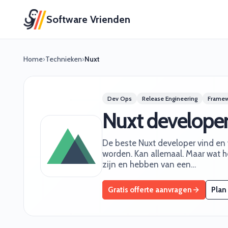
Software Vrienden
Home
›
Technieken
›
Nuxt
Dev Ops
Release Engineering
Frame
Nuxt develope
De beste Nuxt developer vind en w
worden. Kan allemaal. Maar wat he
zijn en hebben van een…
Gratis offerte aanvragen
Plan