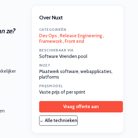
Over Nuxt
an ze?
CATEGORIEËN
Dev Ops
,
Release Engineering
,
Framework
,
Front end
BESCHIKBAAR VIA
Software Vrienden pool
INZET
kelijker
Maatwerk software, webapplicaties,
platforms
PRIJSMODEL
Vaste prijs of per sprint
Vraag offerte aan
 en
← Alle technieken