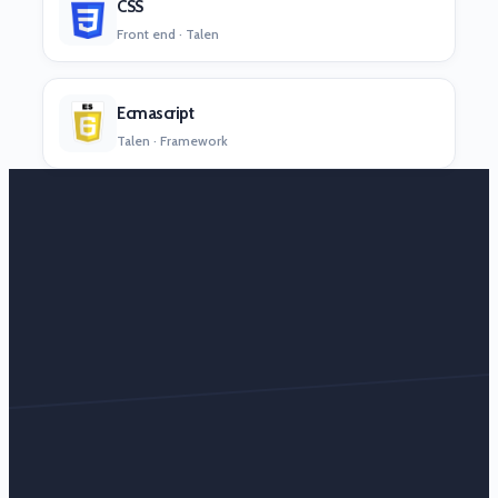
CSS
Front end · Talen
Ecmascript
Talen · Framework