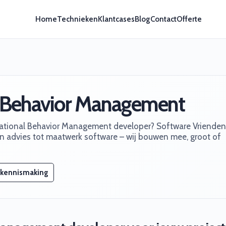
Home
Technieken
Klantcases
Blog
Contact
Offerte
l Behavior Management
zational Behavior Management developer? Software Vrienden
Van advies tot maatwerk software – wij bouwen mee, groot of
 kennismaking