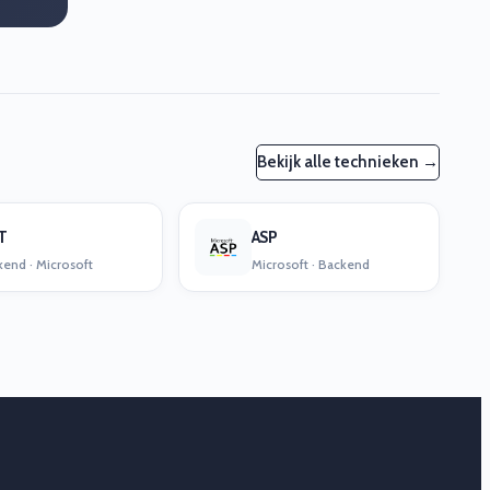
Bekijk alle technieken →
T
ASP
end · Microsoft
Microsoft · Backend