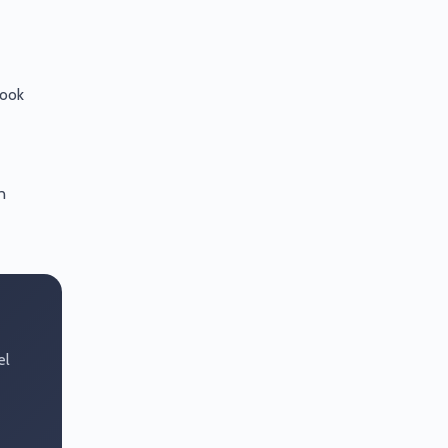
 ook
n
el