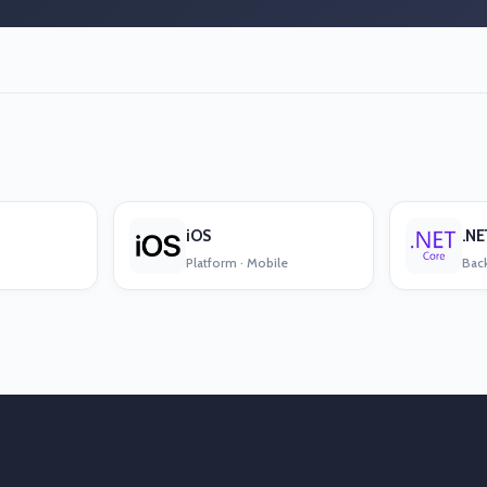
iOS
.NE
Platform · Mobile
Back