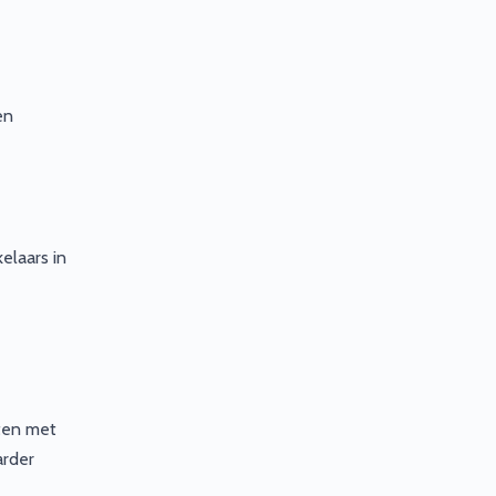
en
elaars in
ten met
arder