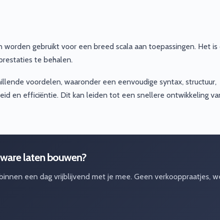
 kan worden gebruikt voor een breed scala aan toepassingen. Het is
restaties te behalen.
illende voordelen, waaronder een eenvoudige syntax, structuur,
d en efficiëntie. Dit kan leiden tot een snellere ontwikkeling va
tware laten bouwen?
 binnen een dag vrijblijvend met je mee. Geen verkooppraatjes, w