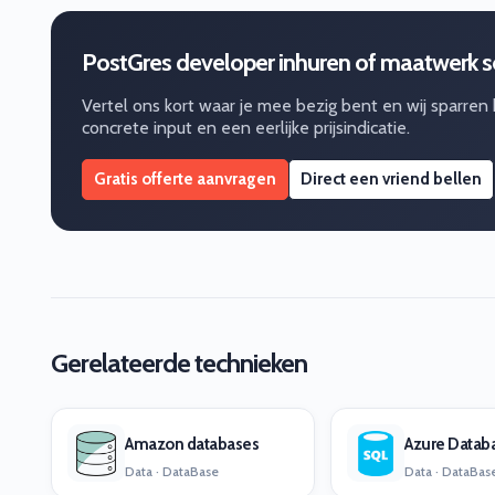
PostGres developer inhuren of maatwerk 
Vertel ons kort waar je mee bezig bent en wij sparren
concrete input en een eerlijke prijsindicatie.
Gratis offerte aanvragen
Direct een vriend bellen
Gerelateerde technieken
Amazon databases
Azure Datab
Data · DataBase
Data · DataBas