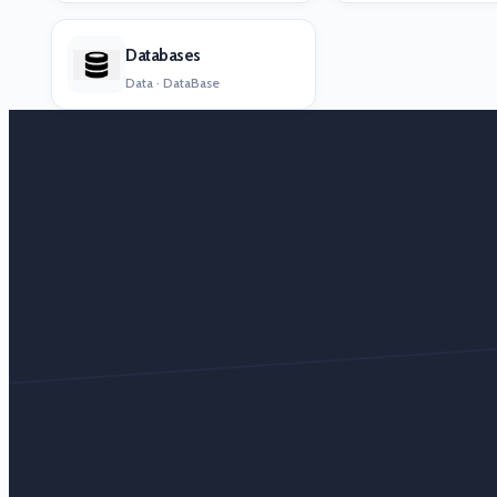
Databases
Data · DataBase