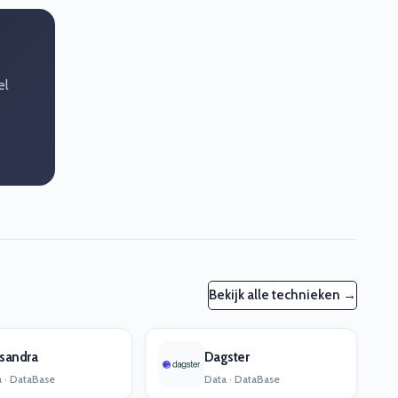
el
Bekijk alle technieken →
sandra
Dagster
 · DataBase
Data · DataBase