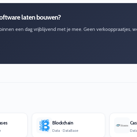
software laten bouwen?
 binnen een dag vrijblijvend met je mee. Geen verkooppraatjes, w
ases
Blockchain
Cas
e
Data · DataBase
Data