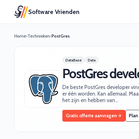
Software Vrienden
Home
›
Technieken
›
PostGres
DataBase
Data
PostGres devel
De beste PostGres developer vind 
er één worden. Kan allemaal. Maar
het zijn en hebben van…
Gratis offerte aanvragen
Plan