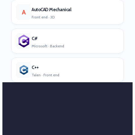
AutoCAD Mechanical
A
Front end · 3D
C#
Microsoft · Backend
C++
Talen · Front end