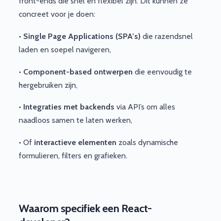
front-ends die snel en flexibel zijn. Dit kunnen ze
concreet voor je doen:
•
Single Page Applications (SPA’s)
die razendsnel
laden en soepel navigeren,
•
Component-based ontwerpen
die eenvoudig te
hergebruiken zijn,
•
Integraties met backends
via API’s om alles
naadloos samen te laten werken,
• Of
interactieve elementen
zoals dynamische
formulieren, filters en grafieken.
Waarom specifiek een React-