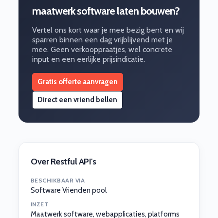
maatwerk software laten bouwen?
Vertel ons kort waar je mee bezig bent en wij
sparren binnen een dag vrijblijvend met je
mee. Geen verkooppraatjes, wel concrete
input en een eerlijke prijsindicatie.
Gratis offerte aanvragen
Direct een vriend bellen
Over Restful API's
BESCHIKBAAR VIA
Software Vrienden pool
INZET
Maatwerk software, webapplicaties, platforms