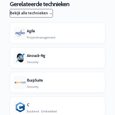
Gerelateerde technieken
Bekijk alle technieken →
Agile
Projectmanagement
Aircrack-Ng
Security
BurpSuite
Security
C
Backend · Embedded