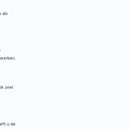
 als
-
 werken.
ok zeer
eft u de