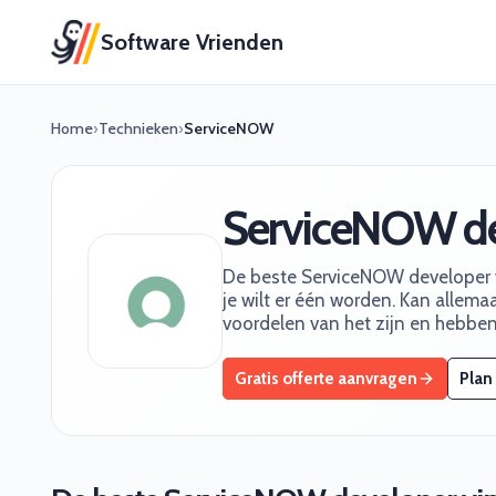
Software Vrienden
Home
›
Technieken
›
ServiceNOW
ServiceNOW de
De beste ServiceNOW developer v
je wilt er één worden. Kan allemaa
voordelen van het zijn en hebbe
Gratis offerte aanvragen
Plan