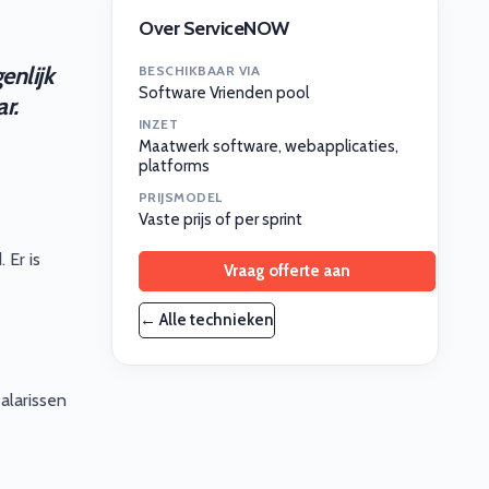
Over ServiceNOW
enlijk
BESCHIKBAAR VIA
Software Vrienden pool
r.
INZET
Maatwerk software, webapplicaties,
platforms
PRIJSMODEL
Vaste prijs of per sprint
 Er is
Vraag offerte aan
← Alle technieken
alarissen