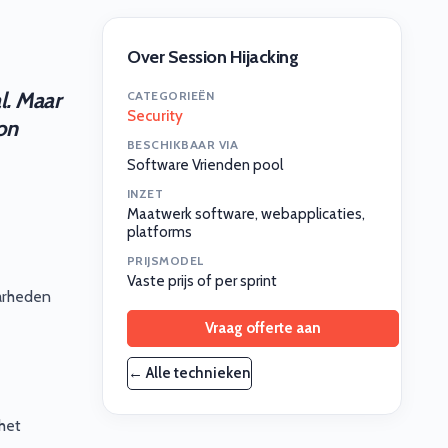
Over Session Hijacking
l. Maar
CATEGORIEËN
Security
on
BESCHIKBAAR VIA
Software Vrienden pool
INZET
Maatwerk software, webapplicaties,
platforms
PRIJSMODEL
Vaste prijs of per sprint
aarheden
Vraag offerte aan
← Alle technieken
het