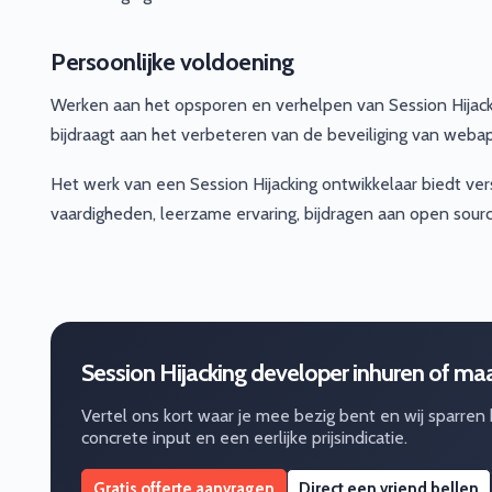
Persoonlijke voldoening
Werken aan het opsporen en verhelpen van Session Hijack
bijdraagt aan het verbeteren van de beveiliging van weba
Het werk van een Session Hijacking ontwikkelaar biedt vers
vaardigheden, leerzame ervaring, bijdragen aan open sourc
Session Hijacking developer inhuren of m
Vertel ons kort waar je mee bezig bent en wij sparren
concrete input en een eerlijke prijsindicatie.
Gratis offerte aanvragen
Direct een vriend bellen