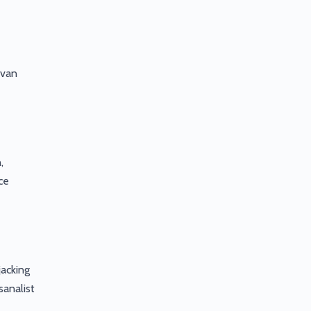
 van
,
ce
jacking
sanalist