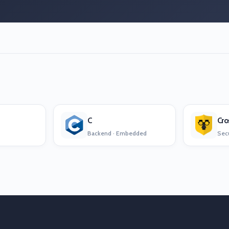
C
Backend · Embedded
Secu