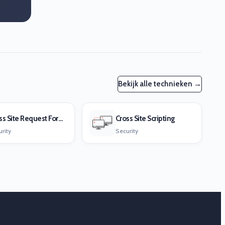
Bekijk alle technieken →
Cross Site Request Forgery
Cross Site Scripting
rity
Security