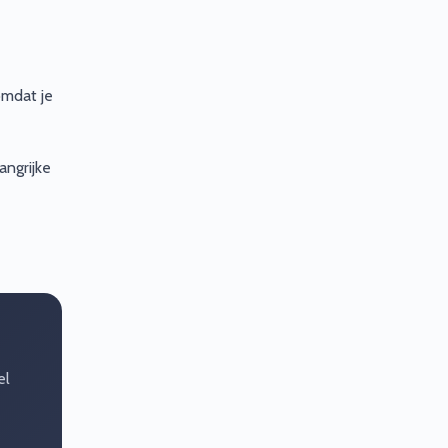
omdat je
angrijke
el