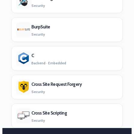
Security
BurpSuite
Security
C
Backend · Embedded
Cross Site Request Forgery
Security
Cross Site Scripting
Security