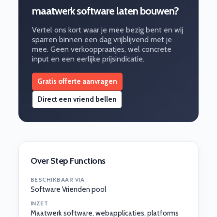
maatwerk software laten bouwen?
Vertel ons kort waar je mee bezig bent en wij
sparren binnen een dag vrijblijvend met je
mee. Geen verkooppraatjes, wel concrete
input en een eerlijke prijsindicatie.
Gratis offerte aanvragen
Direct een vriend bellen
Over Step Functions
BESCHIKBAAR VIA
Software Vrienden pool
INZET
Maatwerk software, webapplicaties, platforms