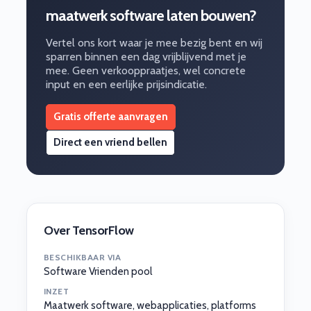
maatwerk software laten bouwen?
Vertel ons kort waar je mee bezig bent en wij
sparren binnen een dag vrijblijvend met je
mee. Geen verkooppraatjes, wel concrete
input en een eerlijke prijsindicatie.
Gratis offerte aanvragen
Direct een vriend bellen
Over TensorFlow
BESCHIKBAAR VIA
Software Vrienden pool
INZET
Maatwerk software, webapplicaties, platforms